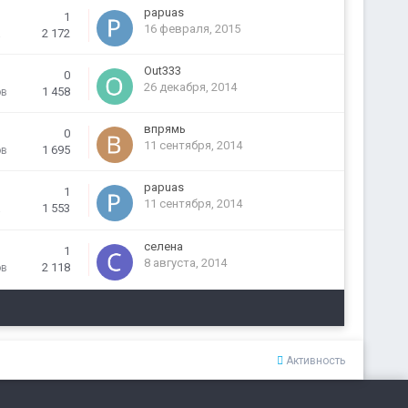
papuas
1
16 февраля, 2015
2 172
а
Out333
0
26 декабря, 2014
1 458
ов
впрямь
0
11 сентября, 2014
1 695
ов
papuas
1
11 сентября, 2014
1 553
а
селена
1
8 августа, 2014
2 118
ов
Активность