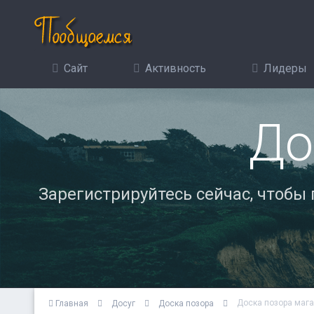
Сайт
Активность
Лидеры
До
Зарегистрируйтесь сейчас, чтобы
Доска позора маг
Главная
Досуг
Доска позора