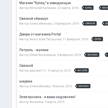
Магазин "Купец" и заведующая
Автор
Виталий Калешин
,
22 марта, 2016
купец
мага
Связной обманул
Автор
Елена Иванова
,
24 февраля, 2016
связной
д
Двери от магазина Portal
Автор
Анастасия Питушова
,
11 февраля, 2016
portal
Летуаль - жулики
Автор
Юлия Веселицкая
,
9 февраля, 2016
магазин
Связной
Автор
максим111
,
13 августа, 2015
нет слов
шаурма
Автор
Елена Ивлева
,
18 июля, 2015
магазин
Электросила - я вами недоволен!
Автор
Ангелина
,
5 марта, 2015