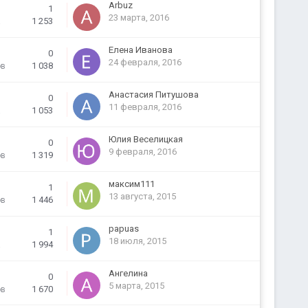
Arbuz
1
23 марта, 2016
1 253
а
Елена Иванова
0
24 февраля, 2016
1 038
ов
Анастасия Питушова
0
11 февраля, 2016
1 053
а
Юлия Веселицкая
0
9 февраля, 2016
1 319
ов
максим111
1
13 августа, 2015
1 446
ов
papuas
1
18 июля, 2015
1 994
а
Ангелина
0
5 марта, 2015
1 670
ов