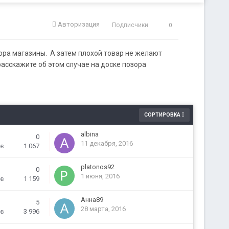
Авторизация
Подписчики
0
ора магазины. А затем плохой товар не желают
асскажите об этом случае на доске позора
СОРТИРОВКА
albina
0
11 декабря, 2016
1 067
ов
platonos92
0
1 июня, 2016
1 159
ов
Анна89
5
28 марта, 2016
3 996
ов