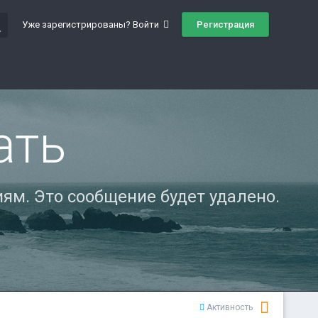
ch
Регистрация
Уже зарегистрированы? Войти
ать
ям. Это сообщение будет удалено.
Активность