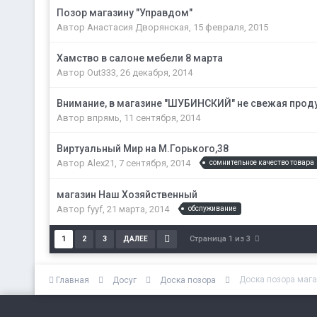
Позор магазину "Управдом"
Автор
Анастасия Дворянская
,
15 февраля, 2015
Хамство в салоне мебели 8 марта
Автор
Out333
,
26 декабря, 2014
Внимание, в магазине "ШУБИНСКИЙ" не свежая прод
Автор
впрямь
,
11 сентября, 2014
Виртуальный Мир на М.Горького,38
Автор
Alex21
,
7 сентября, 2014
сомнительное качество товара
магазин Наш Хозяйственный
Автор
fyyf
,
21 марта, 2014
обслуживание
Страница 1 из 3
1
2
3
ДАЛЕЕ
Доска позора маг
Главная
Досуг
Доска позора