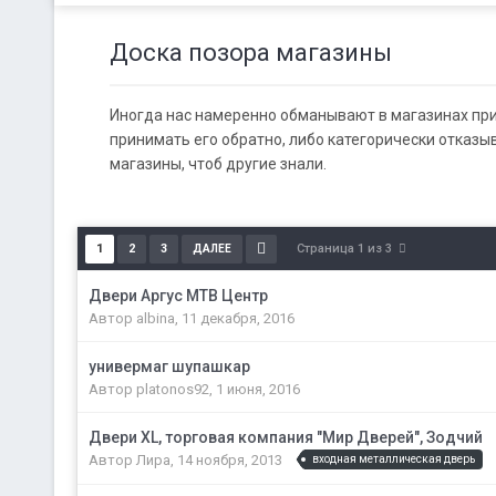
Доска позора магазины
Иногда нас намеренно обманывают в магазинах при
принимать его обратно, либо категорически отказы
магазины, чтоб другие знали.
Страница 1 из 3
1
2
3
ДАЛЕЕ
Двери Аргус МТВ Центр
Автор
albina
,
11 декабря, 2016
универмаг шупашкар
Автор
platonos92
,
1 июня, 2016
Двери XL, торговая компания "Мир Дверей", Зодчий
Автор
Лира
,
14 ноября, 2013
входная металлическая дверь