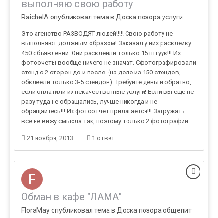
выполняю свою работу
RaichelA опубликовал тема в
Доска позора услуги
Это агенство РАЗВОДЯТ людей!!!!! Свою работу не
выполняют должным образом! Заказал у них расклейку
450 объявлений. Они расклеили только 15 штуук!!! Их
фотоочеты вообще ничего не значат. Сфотографировали
стенд с 2 сторон до и после. (на деле из 150 стендов,
обклеели только 3-5 стендов). Требуйте деньги обратно,
если оплатили их некачественные услуги! Если вы еще не
разу туда не обращались, лучше никогда и не
обращайтесь!!! Их фотоотчет прилагается!!! Загружать
все не вижу смысла так, поэтому только 2 фотографии.
21 ноября, 2013
1 ответ
Обман в кафе "ЛАМА"
FloraMay опубликовал тема в
Доска позора общепит