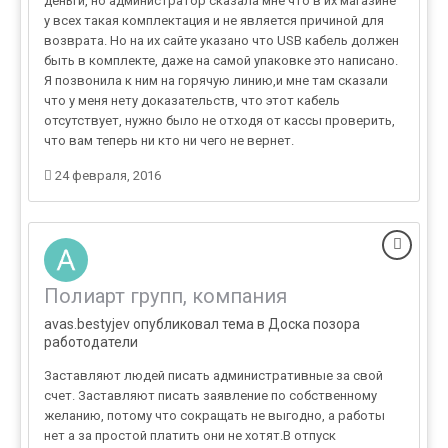
деньги, но администратор сказала мне что в их магазине
у всех такая комплектация и не является причиной для
возврата. Но на их сайте указано что USB кабель должен
быть в комплекте, даже на самой упаковке это написано.
Я позвонила к ним на горячую линию,и мне там сказали
что у меня нету доказательств, что этот кабель
отсутствует, нужно было не отходя от кассы проверить,
что вам теперь ни кто ни чего не вернет.
24 февраля, 2016
Полиарт групп, компания
avas.bestyjev опубликовал тема в
Доска позора
работодатели
Заставляют людей писать административные за свой
счет. Заставляют писать заявление по собственному
желанию, потому что сокращать не выгодно, а работы
нет а за простой платить они не хотят.В отпуск