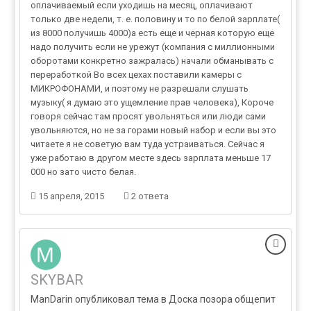
оплачиваемый если уходишь на месяц, оплачивают
только две недели, т. е. половину и то по белой зарплате(
из 8000 получишь 4000)а есть еще и черная которую еще
надо получить если не урежут (компания с миллионными
оборотами конкретно зажралась) начали обманывать с
переработкой Во всех цехах поставили камеры с
МИКРОФОНАМИ, и поэтому не разрешали слушать
музыку( я думаю это ущемление прав человека), Короче
говоря сейчас там просят увольняться или люди сами
увольняются, но не за горами новый набор и если вы это
читаете я не советую вам туда устраиваться. Сейчас я
уже работаю в другом месте здесь зарплата меньше 17
000 но зато чисто белая.
15 апреля, 2015
2 ответа
SKYBAR
ManDarin опубликовал тема в
Доска позора общепит