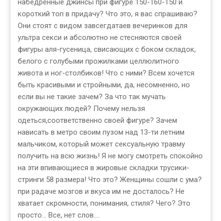
набедренные джинсы при фигуре 150-160-150 и
короткий топ в придачу? Что это, я вас спрашиваю?
Они стоят с видом завсегдатаев вечеринков для
ультра секси и абсолютно не стесняются своей
фигуры аля-гусеница, свисающих с боком складок,
белого с голубыми прожилками целлюлитного
живота и ног-столбиков! Что с ними? Всем хочется
быть красивыми и стройными, да, несомненно, но
если вы не такие зачем? За что так мучать
окружающих людей? Почему нельзя
одеться,соответственно своей фигуре? Зачем
нависать в метро своим пузом над 13-ти летним
мальчиком, который может сексуальную травму
получить на всю жизнь! Я не могу смотреть спокойно
на эти впивающиеся в жировые складки трусики-
стринги 58 размера! Что это? Женщины сошли с ума?
при радаче мозгов и вкуса им не досталось? Не
хватает скромности, понимания, стиля? Чего? Это
просто... Все, нет слов....