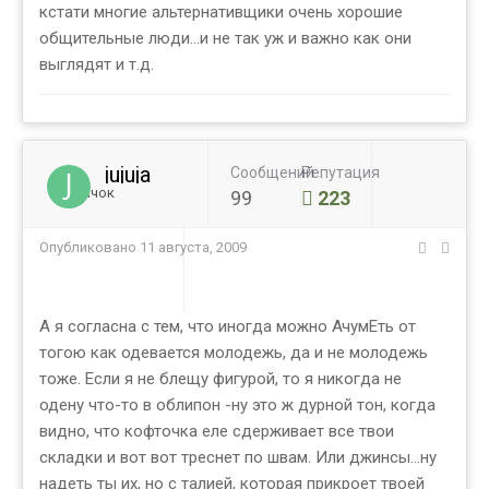
кстати многие альтернативщики очень хорошие
общительные люди...и не так уж и важно как они
выглядят и т.д.
jujuja
Сообщений
Репутация
Новичок
99
223
Опубликовано
11 августа, 2009
А я согласна с тем, что иногда можно АчумЕть от
тогою как одевается молодежь, да и не молодежь
тоже. Если я не блещу фигурой, то я никогда не
одену что-то в облипон -ну это ж дурной тон, когда
видно, что кофточка еле сдерживает все твои
складки и вот вот треснет по швам. Или джинсы...ну
надеть ты их, но с талией, которая прикроет твоей