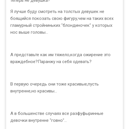
теперь не девушка?
Я лучше буду смотреть на толстых девушек не
боящийся покозать свою фигуру,чем на таких всех
гламурный стройниньких "блондиночек" у которых
нос выше головы...
А представьте как им тяжело,когда ожирение это
враждебное?Паранжу на себя одевать?
В первую очередь они тоже красивые,пусть
внутренне,но красивы...
А в большенстве случаях все разфуфыринные
девочки внутренне "говно"...