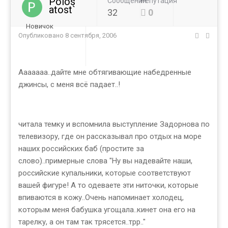
Polos
Сообщений
Репутация
atost`
32
0
Новичок
Опубликовано
8 сентября, 2006
Ааааааа..дайте мне обтягивающие набедренные
джинсы, с меня всё падает..!
читала темку и вспомнила выступление Задорнова по
телевизору, где он рассказывал про отдых на море
наших российских баб (простите за
слово)..примерные слова "Ну вы надевайте наши,
российские купальники, которые соответствуют
вашей фигуре! А то одеваете эти ниточки, которые
впиваются в кожу..Очень напоминает холодец,
которым меня бабушка угощала..кинет она его на
тарелку, а он там так трясется..трр.."