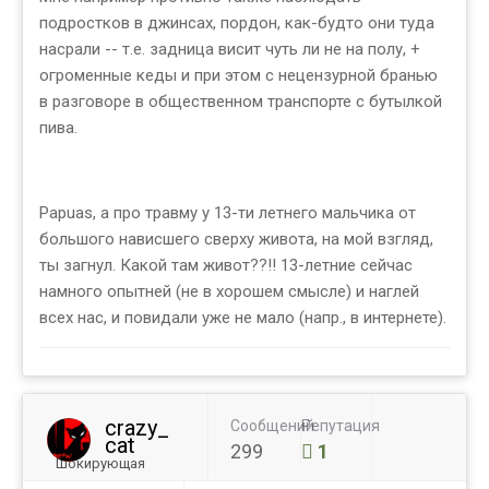
подростков в джинсах, пордон, как-будто они туда
насрали -- т.е. задница висит чуть ли не на полу, +
огроменные кеды и при этом с нецензурной бранью
в разговоре в общественном транспорте с бутылкой
пива.
Papuas, а про травму у 13-ти летнего мальчика от
большого нависшего сверху живота, на мой взгляд,
ты загнул. Какой там живот??!! 13-летние сейчас
намного опытней (не в хорошем смысле) и наглей
всех нас, и повидали уже не мало (напр., в интернете).
crazy_
Сообщений
Репутация
cat
299
1
Шокирующая