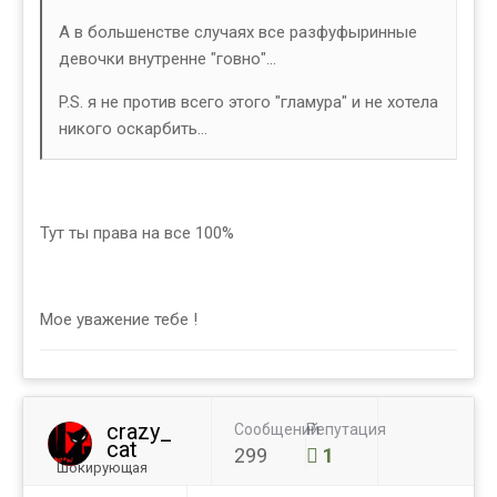
А в большенстве случаях все разфуфыринные
девочки внутренне "говно"...
P.S. я не против всего этого "гламура" и не хотела
никого оскарбить...
Тут ты права на все 100%
Мое уважение тебе !
crazy_
Сообщений
Репутация
cat
299
1
Шокирующая