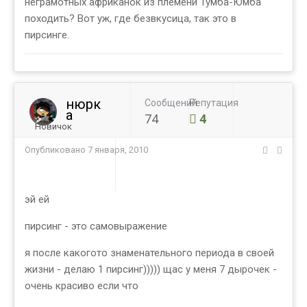
неграмотных африканок из племени Тумба-Юмба
походить? Вот уж, где безвкусица, так это в
пирсинге.
нюрк
Сообщений
Репутация
а
74
4
Новичок
Опубликовано
7 января, 2010
эй ей
пирсинг - это самовыражение
я после какогото знаменательного периода в своей
жизни - делаю 1 пирсинг))))) щас у меня 7 дырочек -
очень красиво если что