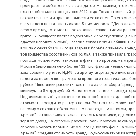
проиграет не собственник, а арендатор. Напомним, что камп
власти объявили в конце июня 2012 года. Тогда столичный 
находится в тени и призвал вывести ее на свет. По его оценке
этом налоги платят лишь около 5 тыс. человек. "Дело даже 
серую аренду, - это места проживания незаконных мигрантов
притоны, осуществляется подготовка к преступлению. Да и п
сдается непонятно кому", - заявил тогда Сергей Собянин. В
вошла с сентября 2012 года. Мэрия к борьбе с теневой аре
товарищества собственников жилья, а также призвала гражд
полгода, можно констатировать факт, что программа мэра ре
Москве было выявлено более 133 тыс. фактов незаконной с
деклараций по уплате НДФЛ за аренду квартир увеличилось п
налога за последние три месяца прошлого года выросла более
рублей. Чиновники рассчитывают, что за счет сбора "аренд
минимум на 5 млрд рублей. Налог ляжет на плечи арендатор
Недвижимостью", ужесточение налогообложения для собств
стоимость аренды по рынку в целом. Рост ставок может набл
напрямую связан с обязательным подоходным налогом, про
Аренда" Наталья Сивко. Какая-то часть москвичей, сдающих 
теряют доход, на который рассчитывали, поэтому на сумму 
спровоцировать повышение общего ценового фона на рынке 
Аренда", средняя стоимость аренды однокомнатной квартир