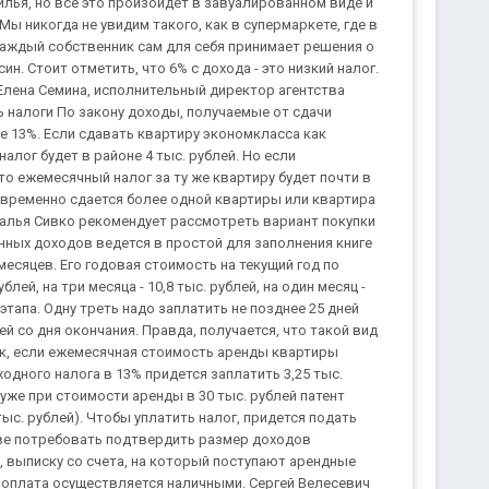
илья, но все это произойдет в завуалированном виде и
ы никогда не увидим такого, как в супермаркете, где в
 Каждый собственник сам для себя принимает решения о
н. Стоит отметить, что 6% с дохода - это низкий налог.
Елена Семина, исполнительный директор агентства
 налоги По закону доходы, получаемые от сдачи
 13%. Если сдавать квартиру экономкласса как
алог будет в районе 4 тыс. рублей. Но если
о ежемесячный налог за ту же квартиру будет почти в
новременно сдается более одной квартиры или квартира
аталья Сивко рекомендует рассмотреть вариант покупки
енных доходов ведется в простой для заполнения книге
месяцев. Его годовая стоимость на текущий год по
ей, на три месяца - 10,8 тыс. рублей, на один месяц -
этапа. Одну треть надо заплатить не позднее 25 дней
ей со дня окончания. Правда, получается, что такой вид
Так, если ежемесячная стоимость аренды квартиры
ходного налога в 13% придется заплатить 3,25 тыс.
от уже при стоимости аренды в 30 тыс. рублей патент
тыс. рублей). Чтобы уплатить налог, придется подать
аве потребовать подтвердить размер доходов
, выписку со счета, на который поступают арендные
 оплата осуществляется наличными. Сергей Велесевич