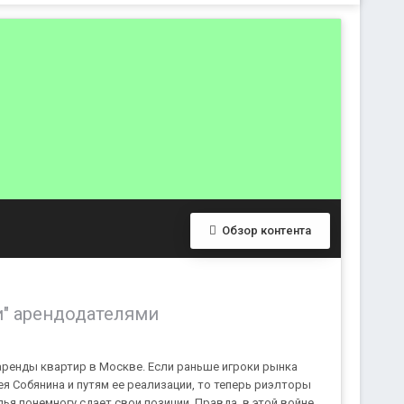
Обзор контента
и" арендодателями
ренды квартир в Москве. Если раньше игроки рынка
я Собянина и путям ее реализации, то теперь риэлторы
ья понемногу сдает свои позиции. Правда, в этой войне