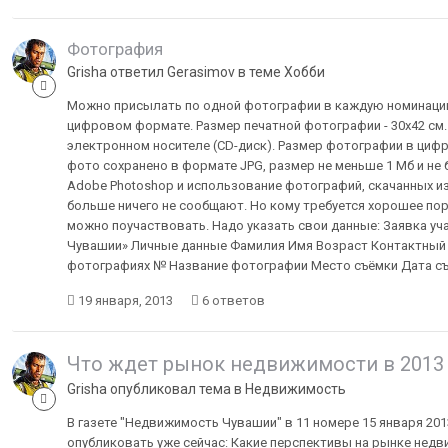
Фотография
Grisha ответил Gerasimov в теме
Хобби
Можно присылать по одной фотографии в каждую номинацию
цифровом формате. Размер печатной фотографии - 30х42 см
электронном носителе (CD-диск). Размер фотографии в цифро
фото сохранено в формате JPG, размер не меньше 1 Мб и н
Adobe Photoshop и использование фотографий, скачанных из
больше ничего не сообщают. Но кому требуется хорошее по
можно поучаствовать. Надо указать свои данные: Заявка у
Чувашии» Личные данные Фамилия Имя Возраст Контактный т
фотографиях № Название фотографии Место съёмки Дата с
19 января, 2013
6 ответов
Что ждет рынок недвижимости в 2013 
Grisha опубликовал тема в
Недвижимость
В газете "Недвижимость Чувашии" в 11 номере 15 января 2013
опубликовать уже сейчас: Какие перспективы на рынке недв