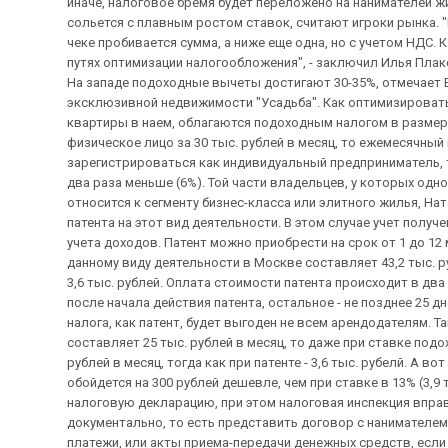
иначе, налоговое бремя будет переложено на нанимателей ж
сольется с плавным ростом ставок, считают игроки рынка. "М
чеке пробивается сумма, а ниже еще одна, но с учетом НДС.
путях оптимизации налогообложения", - заключил Илья Плакси
На западе подоходные вычеты достигают 30-35%, отмечает 
эксклюзивной недвижимости "Усадьба". Как оптимизировать
квартиры в наем, облагаются подоходным налогом в размере
физическое лицо за 30 тыс. рублей в месяц, то ежемесячный н
зарегистрироваться как индивидуальный предприниматель, т
два раза меньше (6%). Той части владельцев, у которых од
относится к сегменту бизнес-класса или элитного жилья, Н
патента на этот вид деятельности. В этом случае учет получ
учета доходов. Патент можно приобрести на срок от 1 до 12 
данному виду деятельности в Москве составляет 43,2 тыс. рубл
3,6 тыс. рублей. Оплата стоимости патента происходит в два 
после начала действия патента, остальное - не позднее 25 дн
налога, как патент, будет выгоден не всем арендодателям. 
составляет 25 тыс. рублей в месяц, то даже при ставке подо
рублей в месяц, тогда как при патенте - 3,6 тыс. рубелй. А в
обойдется на 300 рублей дешевле, чем при ставке в 13% (3,9 
налоговую декларацию, при этом налоговая инспекция впр
документально, то есть представить договор с нанимателем
платежи, или акты приема-передачи денежных средств, если