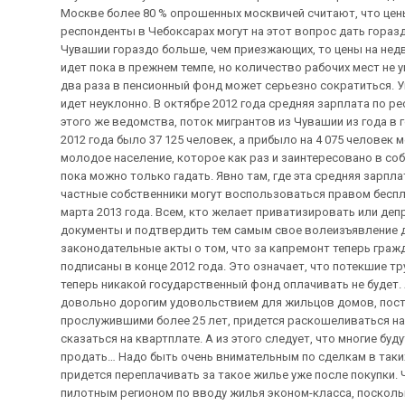
Москве более 80 % опрошенных москвичей считают, что цены
респонденты в Чебоксарах могут на этот вопрос дать гора
Чувашии гораздо больше, чем приезжающих, то цены на нед
идет пока в прежнем темпе, но количество рабочих мест не у
два раза в пенсионный фонд может серьезно сократиться. 
идет неуклонно. В октябре 2012 года средняя зарплата по рес
этого же ведомства, поток мигрантов из Чувашии из года в 
2012 года было 37 125 человек, а прибыло на 4 075 человек м
молодое население, которое как раз и заинтересовано в соб
пока можно только гадать. Явно там, где эта средняя зарпл
частные собственники могут воспользоваться правом беспл
марта 2013 года. Всем, кто желает приватизировать или деп
документы и подтвердить тем самым свое волеизъявление д
законодательные акты о том, что за капремонт теперь гра
подписаны в конце 2012 года. Это означает, что потекшие т
теперь никакой государственный фонд оплачивать не будет. 
довольно дорогим удовольствием для жильцов домов, постро
прослужившими более 25 лет, придется раскошеливаться на
сказаться на квартплате. А из этого следует, что многие буд
продать… Надо быть очень внимательным по сделкам в таких
придется переплачивать за такое жилье уже после покупки.
пилотным регионом по вводу жилья эконом-класса, посколь