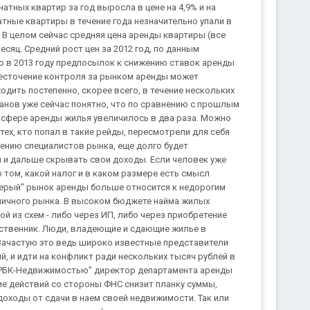
натных квартир за год выросла в цене на 4,9% и на
атные квартиры в течение года незначительно упали в
ей. В целом сейчас средняя цена аренды квартиры (все
сяц. Средний рост цен за 2012 год, по данным
о в 2013 году предпосылок к снижению ставок аренды
Ужесточение контроля за рынком аренды может
ходить постепенно, скорее всего, в течение нескольких
анов уже сейчас понятно, что по сравнению с прошлым
сфере аренды жилья увеличилось в два раза. Можно
ех, кто попал в такие рейды, пересмотрели для себя
нению специалистов рынка, еще долго будет
 и дальше скрывать свои доходы. Если человек уже
 том, какой налог и в каком размере есть смысл
ерый" рынок аренды больше относится к недорогим
ичного рынка. В высоком бюджете найма жилых
й из схем - либо через ИП, либо через приобретение
бственник. Люди, владеющие и сдающие жилье в
 Зачастую это ведь широко известные представители
й, и идти на конфликт ради нескольких тысяч рублей в
с "РБК-Недвижимостью" директор департамента аренды
ие действий со стороны ФНС снизит планку суммы,
доходы от сдачи в наем своей недвижимости. Так или