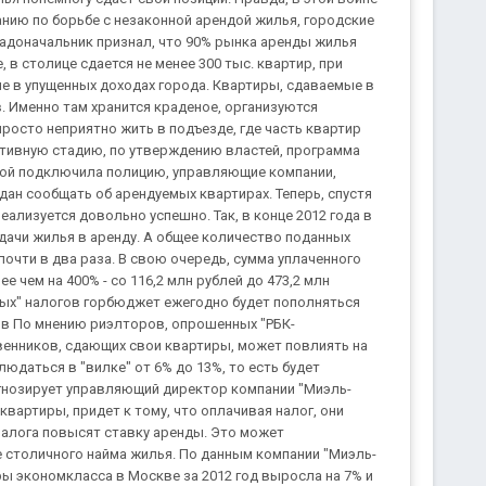
анию по борьбе с незаконной арендой жилья, городские
градоначальник признал, что 90% рынка аренды жилья
, в столице сдается не менее 300 тыс. квартир, при
не в упущенных доходах города. Квартиры, сдаваемые в
. Именно там хранится краденое, организуются
росто неприятно жить в подъезде, где часть квартир
 активную стадию, по утверждению властей, программа
ндой подключила полицию, управляющие компании,
ан сообщать об арендуемых квартирах. Теперь, спустя
ализуется довольно успешно. Так, в конце 2012 года в
дачи жилья в аренду. А общее количество поданных
очти в два раза. В свою очередь, сумма уплаченного
 чем на 400% - со 116,2 млн рублей до 473,2 млн
ных" налогов горбюджет ежегодно будет пополняться
ов По мнению риэлторов, опрошенных "РБК-
енников, сдающих свои квартиры, может повлиять на
юдаться в "вилке" от 6% до 13%, то есть будет
гнозирует управляющий директор компании "Миэль-
квартиры, придет к тому, что оплачивая налог, они
налога повысят ставку аренды. Это может
столичного найма жилья. По данным компании "Миэль-
ы экономкласса в Москве за 2012 год выросла на 7% и