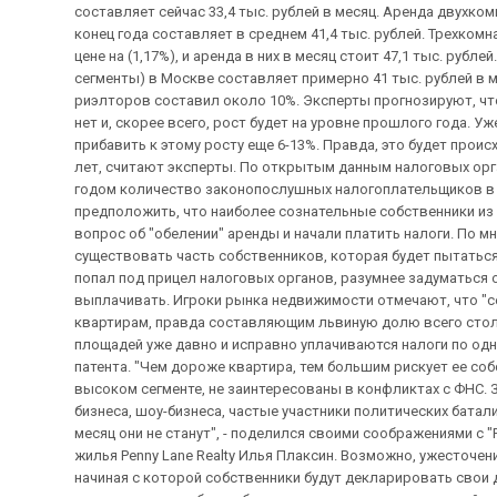
составляет сейчас 33,4 тыс. рублей в месяц. Аренда двухком
конец года составляет в среднем 41,4 тыс. рублей. Трехкомн
цене на (1,17%), и аренда в них в месяц стоит 47,1 тыс. рубл
сегменты) в Москве составляет примерно 41 тыс. рублей в ме
риэлторов составил около 10%. Эксперты прогнозируют, чт
нет и, скорее всего, рост будет на уровне прошлого года. 
прибавить к этому росту еще 6-13%. Правда, это будет проис
лет, считают эксперты. По открытым данным налоговых орг
годом количество законопослушных налогоплательщиков в 
предположить, что наиболее сознательные собственники из т
вопрос об "обелении" аренды и начали платить налоги. По м
существовать часть собственников, которая будет пытаться
попал под прицел налоговых органов, разумнее задуматься о
выплачивать. Игроки рынка недвижимости отмечают, что "с
квартирам, правда составляющим львиную долю всего стол
площадей уже давно и исправно уплачиваются налоги по одно
патента. "Чем дороже квартира, тем большим рискует ее со
высоком сегменте, не заинтересованы в конфликтах с ФНС.
бизнеса, шоу-бизнеса, частые участники политических батали
месяц они не станут", - поделился своими соображениями 
жилья Penny Lane Realty Илья Плаксин. Возможно, ужесточен
начиная с которой собственники будут декларировать свои 