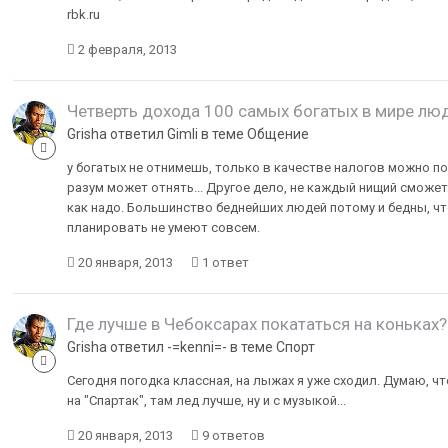
rbk.ru
2 февраля, 2013
Четверть дохода 100 самых богатых в мире лю
Grisha ответил Gimli в теме
Общение
у богатых не отнимешь, только в качестве налогов можно по
разум может отнять... Другое дело, не каждый нищий сможе
как надо. Большинство беднейших людей потому и бедны, чт
планировать не умеют совсем.
20 января, 2013
1 ответ
Где лучше в Чебоксарах покататься на коньках?
Grisha ответил -=kenni=- в теме
Спорт
Сегодня погодка классная, на лыжах я уже сходил. Думаю, ч
на "Спартак", там лед лучше, ну и с музыкой...
20 января, 2013
9 ответов