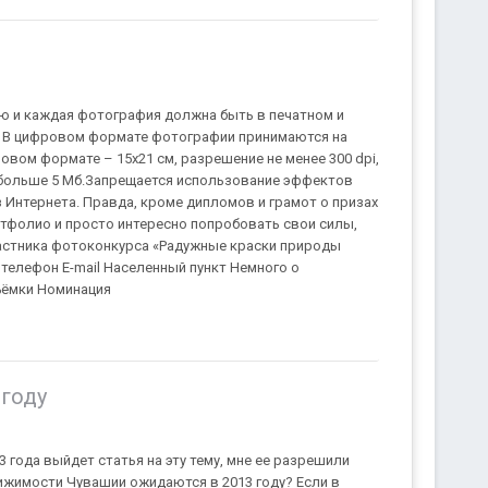
 и каждая фотография должна быть в печатном и
. В цифровом формате фотографии принимаются на
вом формате – 15x21 см, разрешение не менее 300 dpi,
е больше 5 Мб.Запрещается использование эффектов
 Интернета. Правда, кроме дипломов и грамот о призах
ртфолио и просто интересно попробовать свои силы,
частника фотоконкурса «Радужные краски природы
елефон Е-mail Населенный пункт Немного о
ъёмки Номинация
году
 года выйдет статья на эту тему, мне ее разрешили
ижимости Чувашии ожидаются в 2013 году? Если в