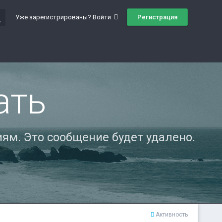
ch
Регистрация
Уже зарегистрированы? Войти
ать
ям. Это сообщение будет удалено.
Активность