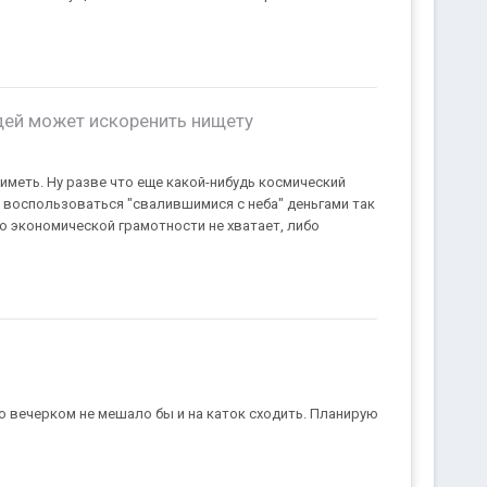
дей может искоренить нищету
иметь. Ну разве что еще какой-нибудь космический
т воспользоваться "свалившимися с неба" деньгами так
о экономической грамотности не хватает, либо
то вечерком не мешало бы и на каток сходить. Планирую