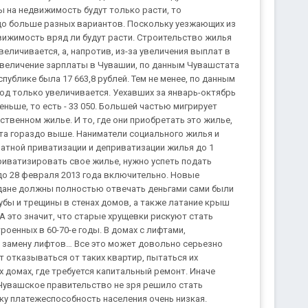
 на недвижимость будут только расти, то
здо больше разных вариантов. Поскольку уезжающих из
вижимость вряд ли будут расти. Строительство жилья
величивается, а, напротив, из-за увеличения выплат в
Увеличение зарплаты в Чувашии, по данным Чувашстата
публике была 17 663,8 рублей. Тем не менее, по данным
год только увеличивается. Уехавших за январь-октябрь
еньше, то есть - 33 050. Большей частью мигрирует
ственном жилье. И то, где они приобретать это жилье,
ата гораздо выше. Наниматели социального жилья и
атной приватизации и деприватизации жилья до 1
риватизировать свое жилье, нужно успеть подать
о 28 февраля 2013 года включительно. Новые
ждане должны полностью отвечать деньгами сами были
рубы и трещины в стенах домов, а также латание крыш
А это значит, что старые хрущевки рискуют стать
енных в 60-70-е годы. В домах с лифтами,
 замену лифтов… Все это может довольно серьезно
ут отказываться от таких квартир, пытаться их
 домах, где требуется капитальный ремонт. Иначе
 Чувашское правительство не зря решило стать
ку платежеспособность населения очень низкая.