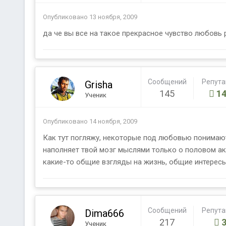
Опубликовано
13 ноября, 2009
да че вы все на такое прекрасное чувство любовь р
Сообщений
Репут
Grisha
145
14
Ученик
Опубликовано
14 ноября, 2009
Как тут погляжу, некоторые под любовью понимают 
наполняет твой мозг мыслями только о половом акт
какие-то общие взгляды на жизнь, общие интересы..
Сообщений
Репут
Dima666
217
Ученик