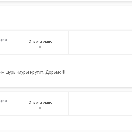
ация
Отвечающие
0
им шуры-муры крутит. Дерьмо!!!
ация
Отвечающие
0