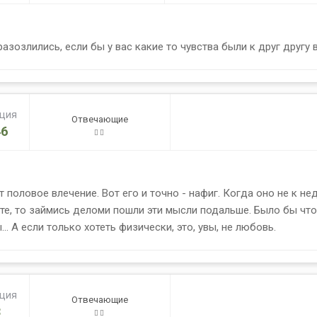
азозлились, если бы у вас какие то чувства были к друг другу 
ация
Отвечающие
6
половое влечение. Вот его и точно - нафиг. Когда оно не к не
е, то займись деломи пошли эти мысли подальше. Было бы что-
. А если только хотеть физически, это, увы, не любовь.
ация
Отвечающие
3