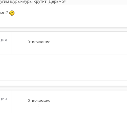
угим шуры-муры крутит. Дерьмо!!!
ьмо?
ация
Отвечающие
0
ация
Отвечающие
2