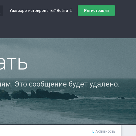
ch
Регистрация
Уже зарегистрированы? Войти
ать
ям. Это сообщение будет удалено.
Активность