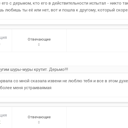
 его с дерьмом, кто его в действительности испытал - никто та
ь любишь ты её или нет, вот и пошла к другому, который скоре
ация
Отвечающие
0
угим шуры-муры крутит. Дерьмо!!!
вала со мной сказала извени не люблю тебя и все в этом духе
о более меня устраиваямая
ация
Отвечающие
2