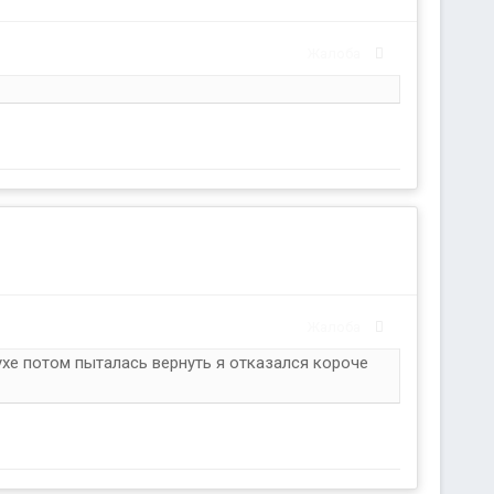
Жалоба
Жалоба
ухе потом пыталась вернуть я отказался короче