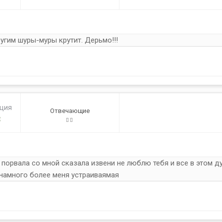
угим шуры-муры крутит. Дерьмо!!!
ация
Отвечающие
3
порвала со мной сказала извени не люблю тебя и все в этом д
я намного более меня устраиваямая