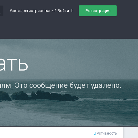
ch
Регистрация
Уже зарегистрированы? Войти
ать
ям. Это сообщение будет удалено.
Активность