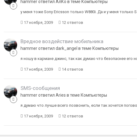
hammer ответил АлКо в теме
Компьютеры
у меня тоже Sony Ericsson только W880i. Да и у меня только S
17 ноября, 2009
12 ответов
Вредное воздействие мобильника
hammer ответил dark_angel в теме
Компьютеры
я ношу в кармане джинс, так как думаю что безопаснее его н
17 ноября, 2009
14 ответов
SMS-сообщения
hammer ответил Aries в теме
Компьютеры
я думаю что лучше всего позвонить, если так хочется погово
17 ноября, 2009
12 ответов