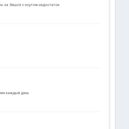
ы за..бешся с ноутом недостаток
вумя каждый день