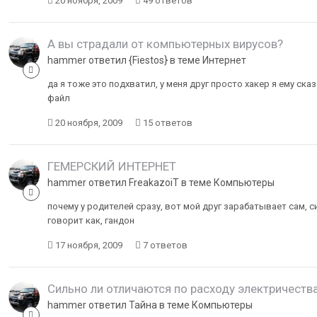
20 ноября, 2009
49 ответов
А вы страдали от компьютерных вирусов?
hammer ответил {Fiestos} в теме
Интернет
да я тоже это подхватил, у меня друг просто хакер я ему ска
файл
20 ноября, 2009
15 ответов
ГЕМЕРСКИЙ ИНТЕРНЕТ
hammer ответил FreakazoiT в теме
Компьютеры
почему у родителей сразу, вот мой друг зарабатывает сам, с
говорит как, гандон
17 ноября, 2009
7 ответов
Сильно ли отличаются по расходу электричеств
hammer ответил Тайна в теме
Компьютеры