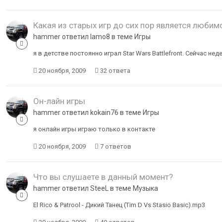
Какая из старых игр до сих пор является любим
hammer ответил lamo8 в теме
Игры
я в детстве постоянно играл Star Wars Battlefront. Сейчас нед
20 ноября, 2009
32 ответа
Oн-лайн игры
hammer ответил kokain76 в теме
Игры
я онлайн игры играю только в контакте
20 ноября, 2009
7 ответов
Что вы слушаете в данный момент?
hammer ответил SteeL в теме
Музыка
El Rico & Patrool - Дикий Танец (Tim D Vs Stasio Basic).mp3