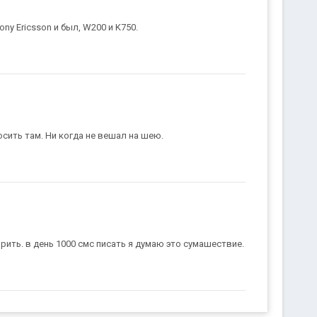
ony Ericsson и был, W200 и K750.
осить там. Ни когда не вешал на шею.
рить. в день 1000 смс писать я думаю это сумашествие.