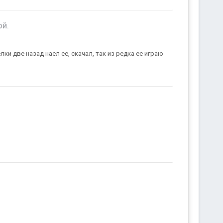
ой.
елки две назад наел ее, скачал, так из редка ее играю