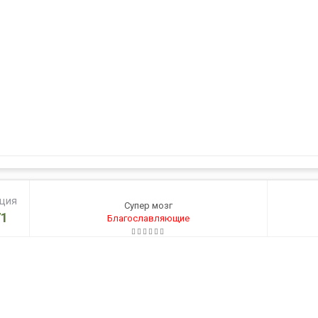
ация
Супер мозг
1
Благославляющие