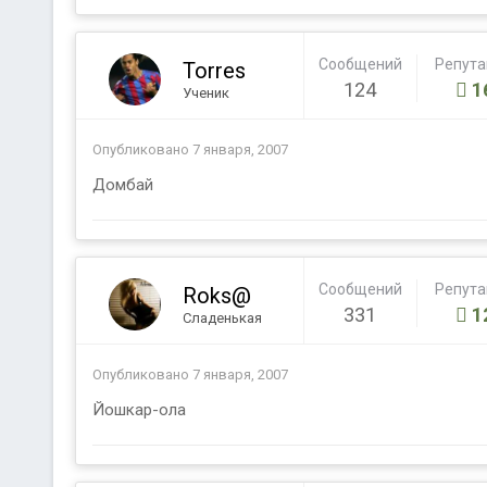
Сообщений
Репут
Torres
124
1
Ученик
Опубликовано
7 января, 2007
Домбай
Сообщений
Репут
Roks@
331
1
Сладенькая
Опубликовано
7 января, 2007
Йошкар-ола