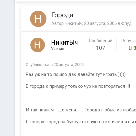
Города
Автор
НикитЫч
,
20 августа, 2006
в
Флуд
Сообщений
Репут
НикитЫч
107
Ученик
Опубликовано
20 августа, 2006
Раз уж на то пошло дак давайте тут играть )))))
В города к примеру только чур не повторяться !!!
И так начнём.........с меня........ Города любые из лю
Я говорю город на букву которую он кончается вы