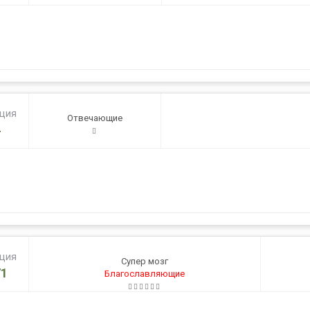
ация
Отвечающие
4
ация
Супер мозг
1
Благославляющие