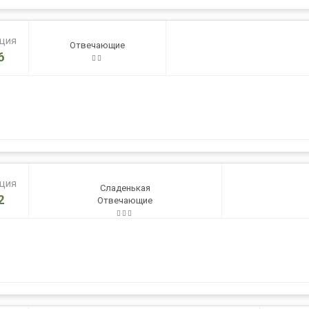
ация
Отвечающие
6
ация
Сладенькая
2
Отвечающие