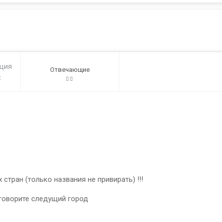
ация
Отвечающие
3
бых стран (только названия не привирать) !!!
 говорите следущий город