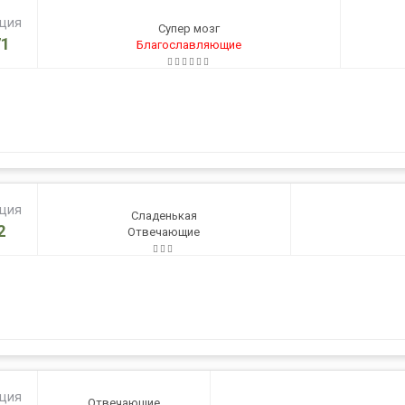
ация
Супер мозг
1
Благославляющие
ация
Сладенькая
2
Отвечающие
ация
Отвечающие