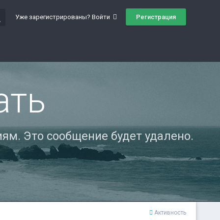
ch
Регистрация
Уже зарегистрированы? Войти
ать
ям. Это сообщение будет удалено.
Активность