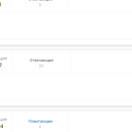
1
ация
Отвечающие
7
ация
Помогающие
4