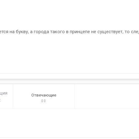
тся на букву, а города такого в принцепе не существует, то с
ация
Отвечающие
3