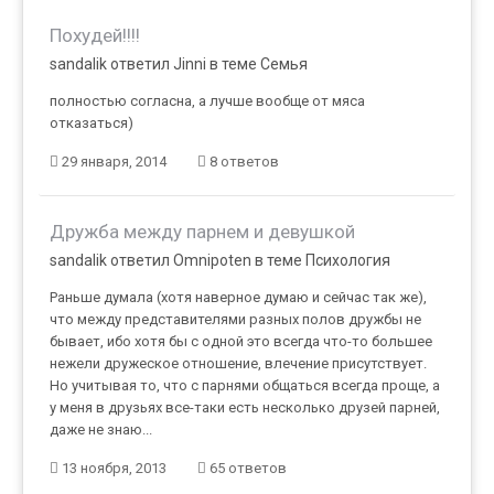
Похудей!!!!
sandalik ответил Jinni в теме
Семья
полностью согласна, а лучше вообще от мяса
отказаться)
29 января, 2014
8 ответов
Дружба между парнем и девушкой
sandalik ответил Omnipoten в теме
Психология
Раньше думала (хотя наверное думаю и сейчас так же),
что между представителями разных полов дружбы не
бывает, ибо хотя бы с одной это всегда что-то большее
нежели дружеское отношение, влечение присутствует.
Но учитывая то, что с парнями общаться всегда проще, а
у меня в друзьях все-таки есть несколько друзей парней,
даже не знаю...
13 ноября, 2013
65 ответов