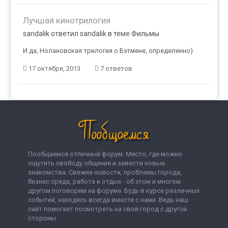
Лучшая кинотрилогия
sandalik ответил sandalik в теме
Фильмы
И да, Нолановская трилогия о Бэтмене, определенно)
17 октября, 2013
7 ответов
Пообщаемся отличный форум. Место, где можно
ощутить свободу общения и завести новые
знакомства. Свежие новости, проблемы города,
бизнес среда, работа и отдых - об этом и многом
другом поговорим на форуме. Будь в курсе различных
событий, находясь всегда вместе с нами. Ведь наш
сайт помогает посмотреть на свой город с другой
стороны.