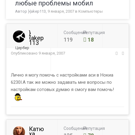
любые проблемы мобил
Автор
}{akep113
,
9 января, 2007
в
Компьютеры
}
Сообщений
Репутация
{akep
119
18
113
Цербер
Опубликовано
9 января, 2007
Лично я могу помочь с настройками аси в Нокиа
6230I.А так же можно задавать мне вопросы по
настройкам сотовых думаю я смогу вам помочь!
Катю
Сообщений
Репутация
ха