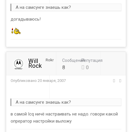
А на самсунге знаешь как?
догадываюсь!
Will
Rokr
Сообщений
Репутация
Rock
8
0
Опубликовано
20 января, 2007
А на самсунге знаешь как?
в самой Icq ничё настраивать не надо. говори какой
опрератор настройки выложу