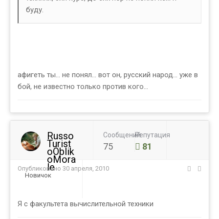
буду.
афигеть ты... не понял... вот он, русский народ... уже в
бой, не известно только против кого...
Russo
Сообщений
Репутация
Turist
75
81
oOblik
oMora
le
Опубликовано
30 апреля, 2010
Новичок
Я с факультета вычислительной техники