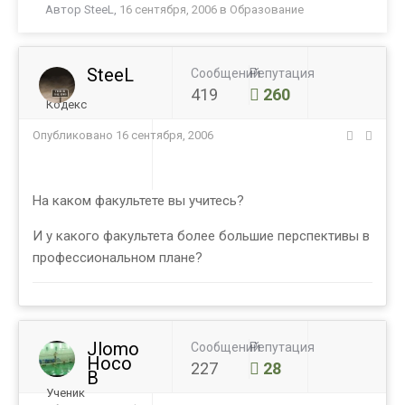
Автор
SteeL
,
16 сентября, 2006
в
Образование
SteeL
Сообщений
Репутация
419
260
Кодекс
Опубликовано
16 сентября, 2006
На каком факультете вы учитесь?
И у какого факультета более большие перспективы в
профессиональном плане?
Jlomo
Сообщений
Репутация
Hoco
227
28
B
Ученик