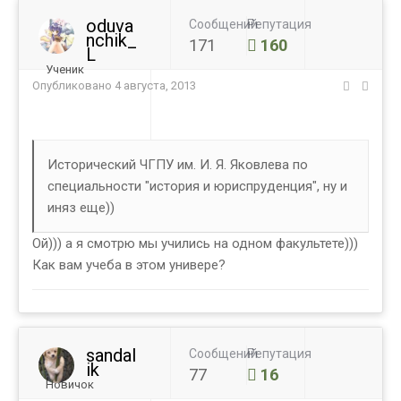
oduva
Сообщений
Репутация
nchik_
171
160
L
Ученик
Опубликовано
4 августа, 2013
Исторический ЧГПУ им. И. Я. Яковлева по
специальности "история и юриспруденция", ну и
иняз еще))
Ой))) а я смотрю мы учились на одном факультете)))
Как вам учеба в этом универе?
sandal
Сообщений
Репутация
ik
77
16
Новичок