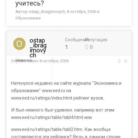
учитесь?
Автор
ostap_ibragimovych
,
8 октября, 2006
в
Образование
ostap
Сообщений
Репутация
_ibrag
1
0
imovy
ch
Новичок
Опубликовано
8 октября, 2006
Наткнулся недавно на сайте журнала "Экономика и
образование" www.eed.ru на
www.eed.ru/ratings/index.html рейтинг вузов.
И был немного был удивлен. например вот этим
www.eed.ru/ratings/table/tabl4.html или
www.eed.ru/ratings/table/tabl2.htm. Как вообще
составляются эти рейтинги? Ведь в данном случае