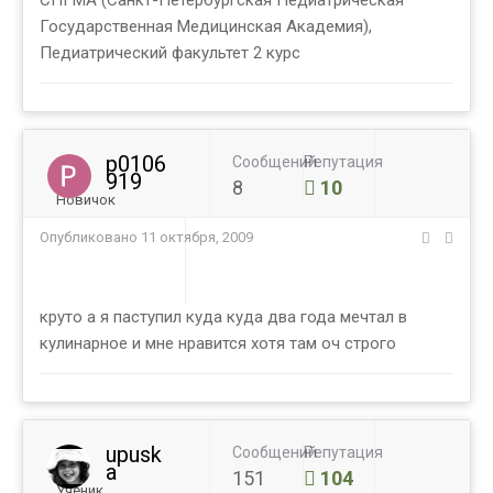
СПГМА (Санкт-Петербургская Педиатрическая
Государственная Медицинская Академия),
Педиатрический факультет 2 курс
p0106
Сообщений
Репутация
919
8
10
Новичок
Опубликовано
11 октября, 2009
круто а я паступил куда куда два года мечтал в
кулинарное и мне нравится хотя там оч строго
upusk
Сообщений
Репутация
a
151
104
Ученик