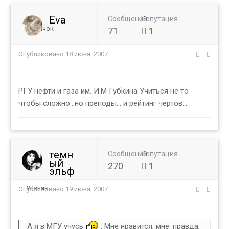
Eva
Сообщений
Репутация
Новичок
71
1
Опубликовано
18 июня, 2007
РГУ нефти и газа им. И.М Губкина Учиться не то
чтобы сложно...но преподы... и рейтинг чертов....
темн
Сообщений
Репутация
ый
270
1
эльф
Ученик
Опубликовано
19 июня, 2007
А я в МГУ учусь
. Мне нравится, мне, правда,