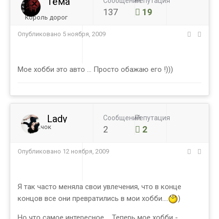
Тёма
Сообщений
Репутация
137
19
Король дорог
Опубликовано
5 ноября, 2009
Мое хобби это авто ... Просто обажаю его !)))
Lady
Сообщений
Репутация
Новичок
2
2
Опубликовано
12 ноября, 2009
Я так часто меняла свои увлечения, что в конце
концов все они превратились в мои хобби....
)
Но что самое интересное.... Теперь мое хобби -