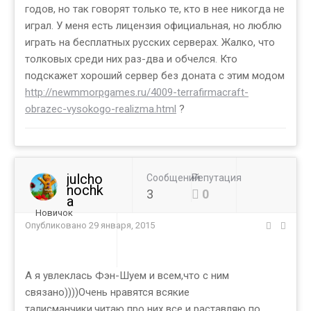
годов, но так говорят только те, кто в нее никогда не
играл. У меня есть лицензия официальная, но люблю
играть на бесплатных русских серверах. Жалко, что
толковых среди них раз-два и обчелся. Кто
подскажет хороший сервер без доната с этим модом
http://newmmorpgames.ru/4009-terrafirmacraft-
obrazec-vysokogo-realizma.html
?
julcho
Сообщений
Репутация
nochk
3
0
a
Новичок
Опубликовано
29 января, 2015
А я увлеклась Фэн-Шуем и всем,что с ним
связано))))Очень нравятся всякие
талисманчики,читаю про них все и раставляю по