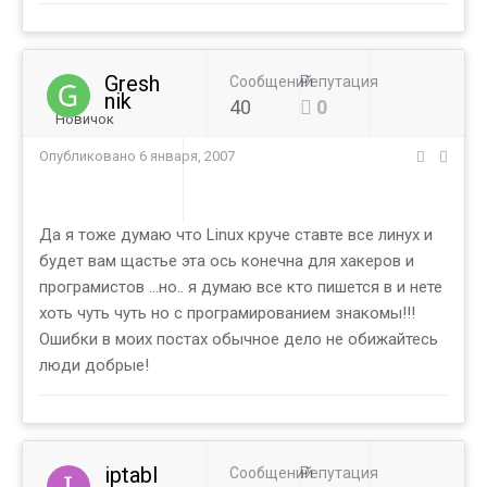
Gresh
Сообщений
Репутация
nik
40
0
Новичок
Опубликовано
6 января, 2007
Да я тоже думаю что Linux круче ставте все линух и
будет вам щастье эта ось конечна для хакеров и
програмистов ...но.. я думаю все кто пишется в и нете
хоть чуть чуть но с програмированием знакомы!!!
Ошибки в моих постах обычное дело не обижайтесь
люди добрые!
iptabl
Сообщений
Репутация