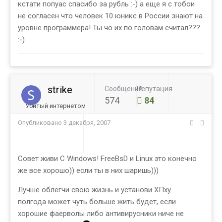
кстати попуас спасибо за рубль :-) а еще я с тобои
не согласен что человек 10 юникс в России знают на
уровне программера! Ты чо их по головам считал???
:-)
strike
Сообщений
Репутация
574
84
Убитый интернетом
Опубликовано
3 декабря, 2007
Совет живи С Windows! FreeBsD и Linux это конечно
же все хорошо)) если ты в них шаришь)))
Лучше облегчи свою жизнь и установи ХПху...
полгода может чуть больше жить будет, если
хорошие фаерволы либо антивирусники ниче не