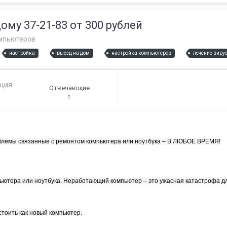
му 37-21-83 от 300 рублей
мпьютеров
настройка
выезд на дом
настройка компьютеров
лечение виру
ация
Отвечающие
1
облемы связанные с ремонтом компьютера или ноутбука – В ЛЮБОЕ ВРЕМЯ!
ьютера или ноутбука. Неработающий компьютер – это ужасная катастрофа дл
стоить как новый компьютер.