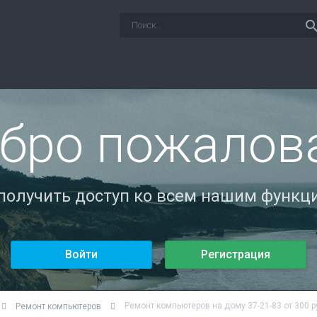
sear
бро пожалов
 получить доступ ко всем нашим функци
Войти
Регистрация
Ремонт компьютеров на дому 37-21-83 от 300 
Ремонт компьютеров