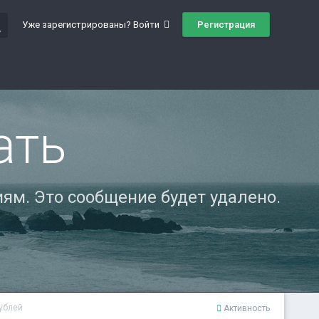
ch
Регистрация
Уже зарегистрированы? Войти
ать
ям. Это сообщение будет удалено.
рублей
Активность