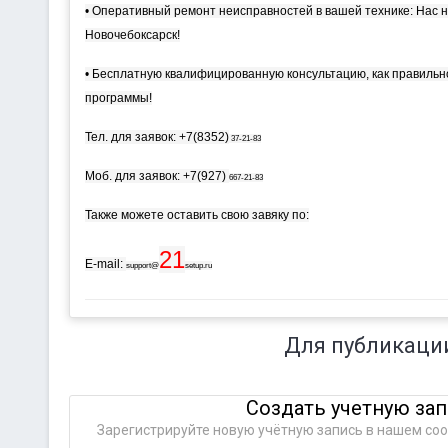
• Оперативный ремонт неисправностей в вашей технике: Нас не
Новочебоксарск!
• Бесплатную квалифицированную консультацию, как правильн
программы!
Тел. для заявок: +7(8352)
37-21-83
Моб. для заявок: +7(927)
667-21-83
Также можете оставить свою завяку по:
21
E-mail:
support@
setup.ru
Для публикаци
Создать учетную за
Зарегистрируйте новую учётную запись в нашем соо