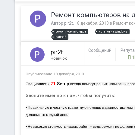
Ремонт компьютеров на до
Автор
pir2t
,
18 декабря, 2013
в
Ремонт ко
ремонт компьютеров
установка windows
вайфай
Сообщений
Репут
pir2t
1
Новичок
Опубликовано
18 декабря, 2013
21.
Setup
Специалисты
всегда помогут решить вам ваши пр
Звоните именно к нам, чтобы получить:
• Правильную и честную грамотную
помощь в диагностике комп
делаем это каждый день.
• Невысокую стоимо
сть наших работ – ведь ремонт не должен 