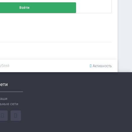
Войти
рублей
Активность
ети
ваши
ьные сети