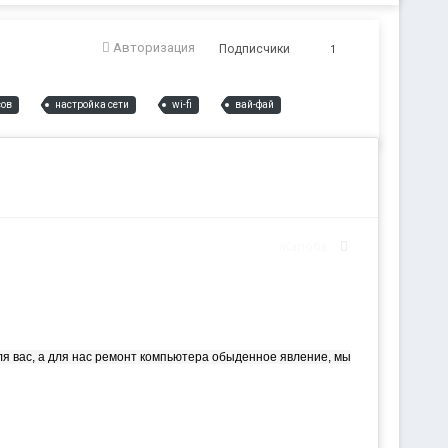
Авторизация
Подписчики
1
сов
настройка сети
wi-fi
вай-фай
Жалоба
я вас, а для нас ремонт компьютера обыденное явление, мы