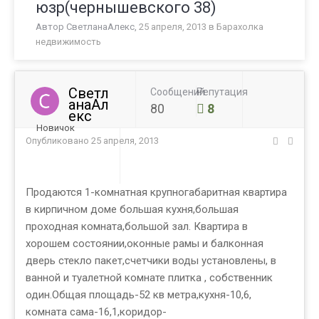
юзр(чернышевского 38)
Автор
СветланаАлекс
,
25 апреля, 2013
в
Барахолка
недвижимость
Светл
Сообщений
Репутация
анаАл
80
8
екс
Новичок
Опубликовано
25 апреля, 2013
Продаются 1-комнатная крупногабаритная квартира
в кирпичном доме большая кухня,большая
проходная комната,большой зал. Квартира в
хорошем состоянии,оконные рамы и балконная
дверь стекло пакет,счетчики воды установлены, в
ванной и туалетной комнате плитка , собственник
один.Общая площадь-52 кв метра,кухня-10,6,
комната сама-16,1,коридор-