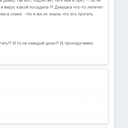
девы) Так вот, подлетает он к ней и орет: - Ты че
е и вирус какой посадила !!! Девушка что-то лепечет
 в спину: - Но я же не знала, что его трогать
ть!!! И то не каждый день!!! И, проходя мимо
Жалоба