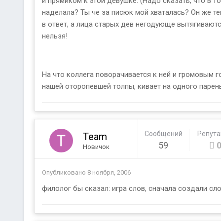
и прямиком к этой девушке. (Надо сказать, что в т
наделала? Ты че за писюк мой хваталась? Он же тепе
в ответ, а лица старых дев негодующе вытягиваются.
нельзя!
На что коллега поворачивается к ней и громовым г
нашей оторопевшей толпы, кивает на одного пареньк
Сообщений
Репут
Team
59
Новичок
Опубликовано
8 ноября, 2006
филолог бы сказал: игра слов, сначала создали сло