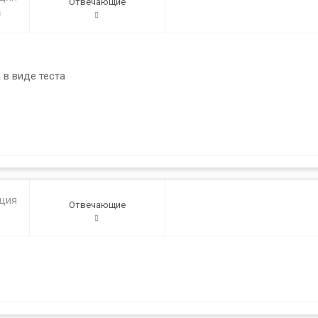
Отвечающие
0
 в виде теста
ация
Отвечающие
1