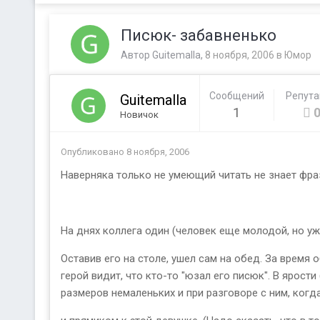
Писюк- забавненько
Автор
Guitemalla
,
8 ноября, 2006
в
Юмор
Сообщений
Репут
Guitemalla
1
Новичок
Опубликовано
8 ноября, 2006
Наверняка только не умеющий читать не знает фраз
На днях коллега один (человек еще молодой, но уж
Оставив его на столе, ушел сам на обед. За время 
герой видит, что кто-то "юзал его писюк". В ярост
размеров немаленьких и при разговоре с ним, когд