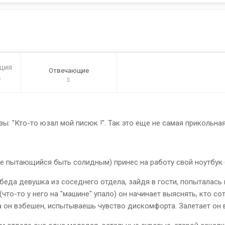
ация
Отвечающие
0
ы: "Кто-то юзал мой писюк !". Так это еще не самая прикольная
е пытающийся быть солидным) принес на работу свой ноутбук (н
обеда девушка из соседнего отдела, зайдя в гости, попыталась 
и (что-то у него на "машине" упало) он начинает выяснять, кто 
а он взбешен, испытываешь чувство дискомфорта. Залетает он в