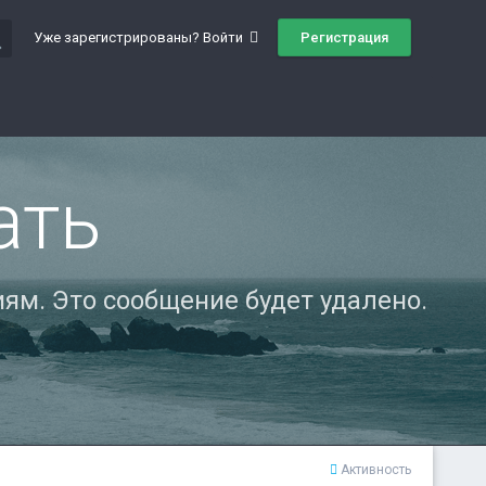
ch
Регистрация
Уже зарегистрированы? Войти
ать
ям. Это сообщение будет удалено.
Активность