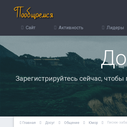
Сайт
Активность
Лидеры
До
Зарегистрируйтесь сейчас, чтобы
Писюк- заб
Главная
Досуг
Общение
Юмор