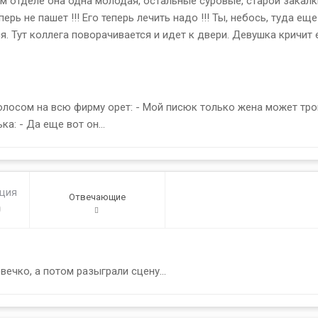
ом отделе она одна молодая, остальные суровые, старой закалки 
рь не пашет !!! Его теперь лечить надо !!! Ты, небось, туда ещ
 Тут коллега поворачивается и идет к двери. Девушка кричит ему
олосом на всю фирму орет: - Мой писюк только жена может трога
а: - Да еще вот он...
ация
Отвечающие
0
вечко, а потом разыграли сцену...