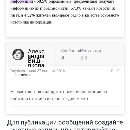
информации
-
58
,
5
%
опрошенных
предпочитают
получать
информацию
из
глобальной
сети,
57
,
3
%
узнают
новости
из
газет
,
а
47
,
2
%
жителей
выбирают
радио
в
качестве
основного
источника
информации.
Алекс
Сообщений
Репутация
андра
8
0
Вишн
якова
Опубликовано
27 января, 2016
Новичок
Не смотрю телевизор, источник информации на
работе и статьи в интернете для меня)
Для публикации сообщений создайте
учётную запись или авторизуйтесь