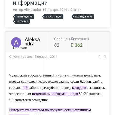
информации
Автор
Aleksandra
,
15 января, 2014
в
Статьи
телевидение
информация
исследование
источник
Aleksa
Сообщений
Репутация
ndra
82
362
Новичок
Опубликовано
15 января, 2014
Чувашский государственный
институт
гуманитарных
наук
провел
социологическое
исследование
среди
620
жителей
8
городов
и
9
районов
республики
в
ходе
которого
выяснилось
,
что
основным
источником
информации
для
89
,
9
%
жителей
ЧР
является
телевидение
.
Интернет
стал
вторым
по
популярности
источником