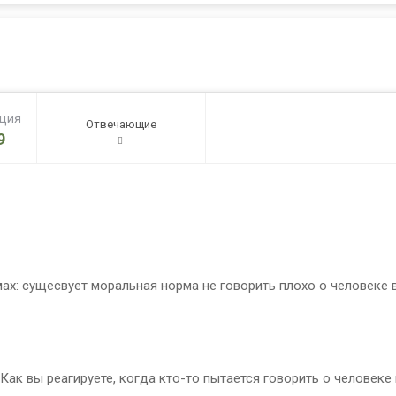
ация
Отвечающие
9
х: сущесвует моральная норма не говорить плохо о человеке в е
Как вы реагируете, когда кто-то пытается говорить о человеке 