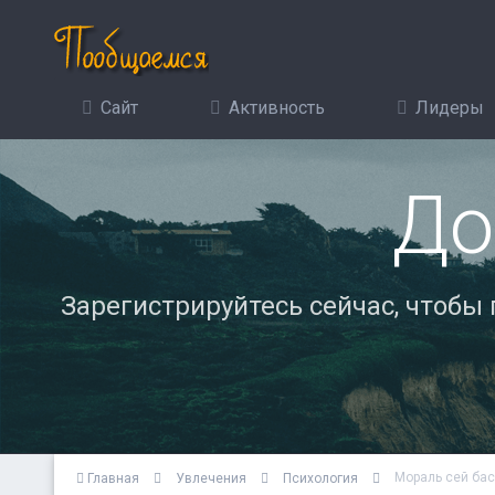
Сайт
Активность
Лидеры
До
Зарегистрируйтесь сейчас, чтобы
Мораль сей басн
Главная
Увлечения
Психология