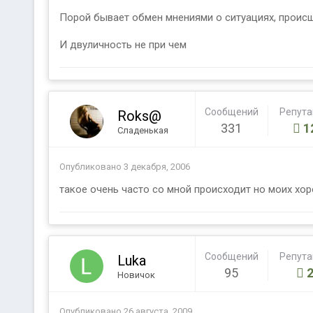
Порой бывает обмен мнениями о ситуациях, происше
И двуличность не при чем
Сообщений
Репут
Roks@
331
1
Сладенькая
Опубликовано
3 декабря, 2006
такое очень часто со мной происходит но моих хор
Сообщений
Репут
Luka
95
Новичок
Опубликовано
26 августа, 2009