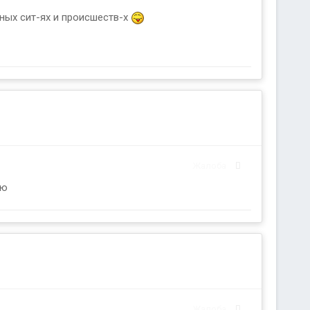
тных сит-ях и происшеств-х
Жалоба
рю
Жалоба