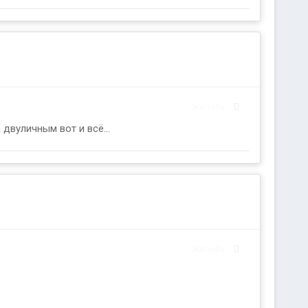
Жалоба
двуличным вот и всё...
Жалоба