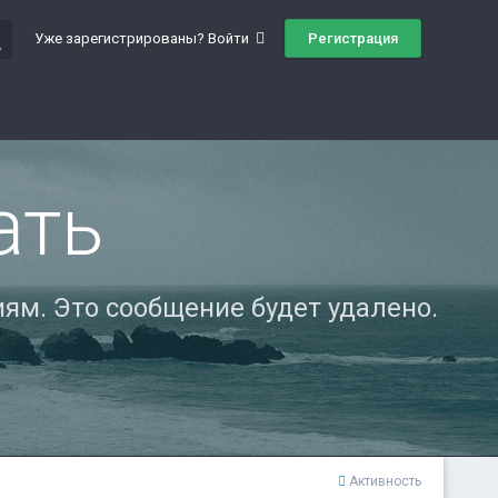
ch
Регистрация
Уже зарегистрированы? Войти
ать
ям. Это сообщение будет удалено.
Активность