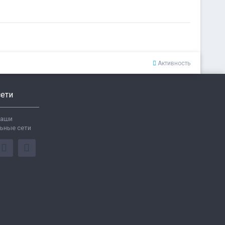
Активность
ети
ваши
ьные сети