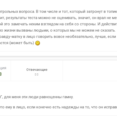
трольных вопроса. В том числе и тот, который затронут в топи
чит, результаты теста можно не оценивать, значит, он врал не м
бой это замечать неким взглядом на себя со стороны. И действи
о жизни вызваны людьми, о которых мы не можем не сказать. П
 правду-матку в лицо говорить вовсе необязательно, лучше, если
астся (может быть)
ация
Отвечающие
8
й", для меня эти люди равноценны гамну.
то ему в лицо, если конечно есть надежды на то, что он исправ