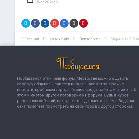
Психология
Мораль сей басн
Главная
Увлечения
Психология
Пообщаемся отличный форум. Место, где можно ощутить
свободу общения и завести новые знакомства. Свежие
новости, проблемы города, бизнес среда, работа и отдых - об
этом и многом другом поговорим на форуме. Будь в курсе
различных событий, находясь всегда вместе с нами. Ведь наш
сайт помогает посмотреть на свой город с другой стороны.