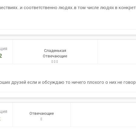
ствиях...и соответственно людях..в том числе людях в конкре
ация
Сладенькая
2
Отвечающие
оших друзей если и обсуждаю то ничего плохого о них не гово
ация
Отвечающие
2