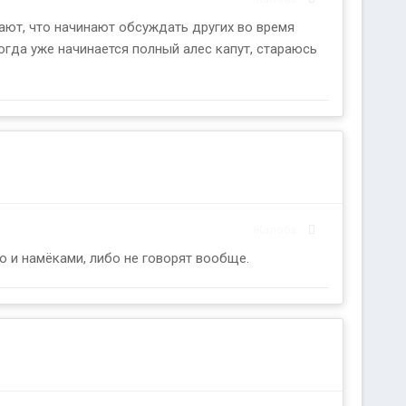
чают, что начинают обсуждать других во время
огда уже начинается полный алес капут, стараюсь
Жалоба
о и намёками, либо не говорят вообще.