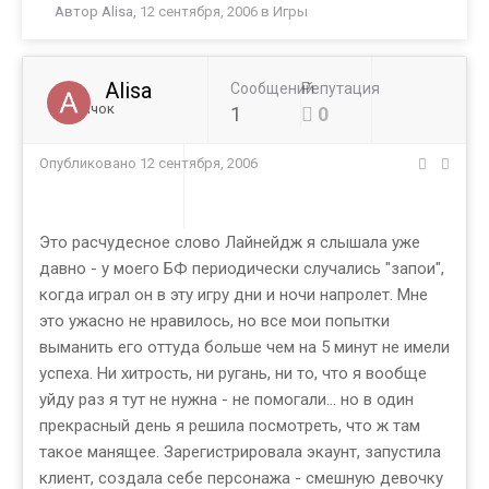
Автор
Alisa
,
12 сентября, 2006
в
Игры
Alisa
Сообщений
Репутация
Новичок
1
0
Опубликовано
12 сентября, 2006
Это расчудесное слово Лайнейдж я слышала уже
давно - у моего БФ периодически случались "запои",
когда играл он в эту игру дни и ночи напролет. Мне
это ужасно не нравилось, но все мои попытки
выманить его оттуда больше чем на 5 минут не имели
успеха. Ни хитрость, ни ругань, ни то, что я вообще
уйду раз я тут не нужна - не помогали... но в один
прекрасный день я решила посмотреть, что ж там
такое манящее. Зарегистрировала экаунт, запустила
клиент, создала себе персонажа - смешную девочку