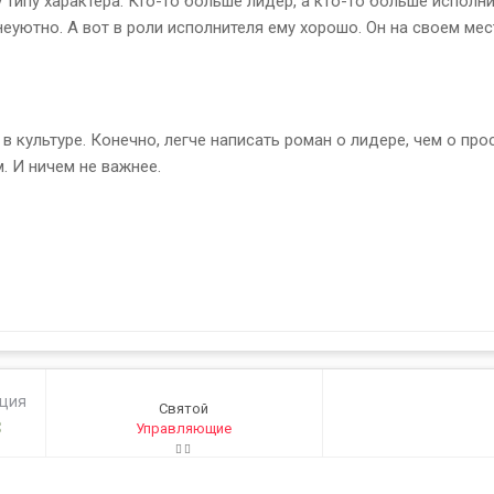
типу характера. Кто-то больше лидер, а кто-то больше исполн
неуютно. А вот в роли исполнителя ему хорошо. Он на своем ме
 культуре. Конечно, легче написать роман о лидере, чем о про
. И ничем не важнее.
ация
Святой
3
Управляющие