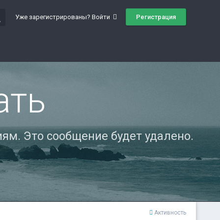
ch
Регистрация
Уже зарегистрированы? Войти
ать
ям. Это сообщение будет удалено.
Активность