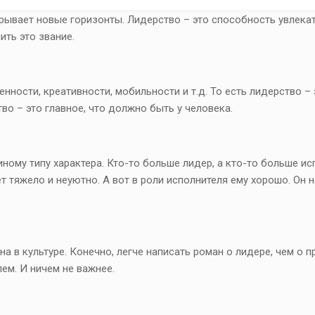
крывает новые горизонты. Лидерство – это способность увлекат
ить это звание.
нности, креативности, мобильности и т.д. То есть лидерство – э
во – это главное, что должно быть у человека.
му типу характера. Кто-то больше лидер, а кто-то больше ис
т тяжело и неуютно. А вот в роли исполнителя ему хорошо. Он 
а в культуре. Конечно, легче написать роман о лидере, чем о п
ем. И ничем не важнее.