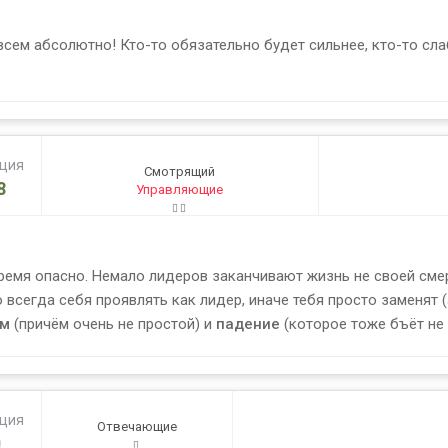
всем абсолютно! Кто-то обязательно будет сильнее, кто-то сла
ация
Смотрящий
8
Управляющие
 время опасно. Немало лидеров заканчивают жизнь не своей смер
 всегда себя проявлять как лидер, иначе тебя просто заменят (
ём
(причём очень не простой) и
падение
(которое тоже бъёт не 
ация
Отвечающие
0