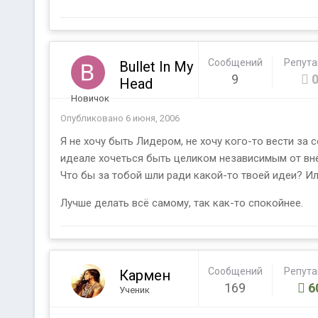
Сообщений
Репут
Bullet In My
9
Head
Новичок
Опубликовано
6 июня, 2006
Я не хочу быть Лидером, не хочу кого-то вести за 
идеале хочеться быть целиком независимым от вне
Что бы за тобой шли ради какой-то твоей идеи? Ил
Лучше делать всё самому, так как-то спокойнее.
Сообщений
Репут
Кармен
169
6
Ученик