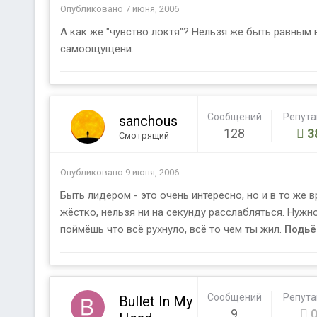
Опубликовано
7 июня, 2006
А как же "чувство локтя"? Нельзя же быть равным 
самоощущени.
Сообщений
Репут
sanchous
128
3
Смотрящий
Опубликовано
9 июня, 2006
Быть лидером - это очень интересно, но и в то же
жёстко, нельзя ни на секунду расслабляться. Нужно
поймёшь что всё рухнуло, всё то чем ты жил.
Подь
Сообщений
Репут
Bullet In My
9