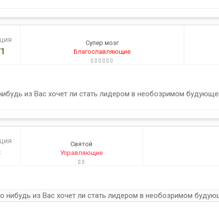
ация
Супер мозг
1
Благославляющие
 нибудь из Вас хочет ли стать лидером в необозримом будующе
ация
Святой
3
Управляющие
то нибудь из Вас хочет ли стать лидером в необозримом будую