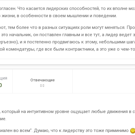
ласен. Что касается лидерских способностей, то их вполне можн
в жизни, в особенности в своем мышлении и поведении.
т, тем более что в разных ситуациях роли могут меняться. Пр
это начальник, он поставлен главным и все тут, а лидер ведет
еръезно), и я постепенно продвигаюсь к этому, небольшими шаг
 комендатуры, где все были контрактники, а это уже о чем-то 
ация
Отвечающие
0
, который на интуитивном уровне ощущает любые движения в с
ие.
ален во всем". Думаю, что к лидерству это тоже приминимо