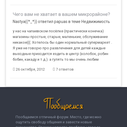
Чего вам не хватает в вашем микрорайоне?
Nastya((*_*)) ответил papuas в теме
Недвижимость
у нас на чапаевском посёлке (практически конечка)
магазины простые, старые, маленькие, обслуживание
никакое(((. Хотелось бы один нормальный супермаркет .
Я уже не говорю про развлечения для детей каждые
выходные приходится ездить в центр (колобок, робин
бобин, какаду и т.д.). а гулять то мы очень любим
26 октября, 2012
7 ответов
Пообщаемся отличный форум. Место, где можно
ощутить свободу общения и завести новые