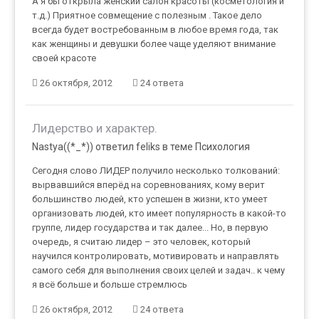
А я бы открыла женский салон красоты (косметология и
т.д.) Приятное совмещение с полезным . Такое дело
всегда будет востребованным в любое время года, так
как женщины и девушки более чаще уделяют внимание
своей красоте
26 октября, 2012
24 ответа
Лидерство и характер.
Nastya((*_*)) ответил feliks в теме
Психология
Сегодня слово ЛИДЕР получило несколько толкований:
вырвавшийся вперёд на соревнованиях, кому верит
большинство людей, кто успешен в жизни, кто умеет
организовать людей, кто имеет популярность в какой-то
группе, лидер государства и так далее... Но, в первую
очередь, я считаю лидер – это человек, который
научился контролировать, мотивировать и направлять
самого себя для выполнения своих целей и задач.. к чему
я всё больше и больше стремлюсь
26 октября, 2012
24 ответа