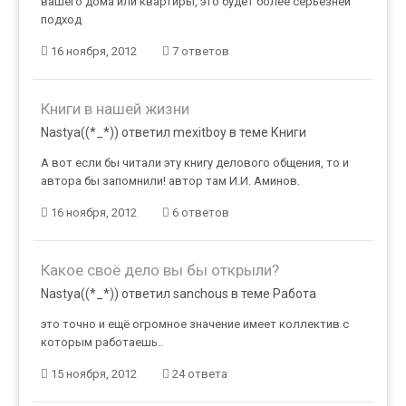
вашего дома или квартиры, это будет более серьёзней
подход
16 ноября, 2012
7 ответов
Книги в нашей жизни
Nastya((*_*)) ответил mexitboy в теме
Книги
А вот если бы читали эту книгу делового общения, то и
автора бы запомнили! автор там И.И. Аминов.
16 ноября, 2012
6 ответов
Какое своё дело вы бы открыли?
Nastya((*_*)) ответил sanchous в теме
Работа
это точно и ещё огромное значение имеет коллектив с
которым работаешь..
15 ноября, 2012
24 ответа