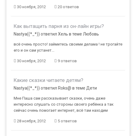
30 ноября, 2012
20 ответов
Как вытащить парня из он-лайн игры?
Nastya((*_*)) ответил Хель в теме
Любовь
всё очень просто! займитесь своими делама ! не трогайте
его и он сам устанет...
30 ноября, 2012
9 ответов
Какие сказки читаете детям?
Nastya((*_*)) ответил Roks@ в теме
Дети
Мне Паша сам рассказывает сказки, очень даже
интересно слушать со стороны своего ребёнка а так
сейчас очень помогает интернет, всё там находим
28 ноября, 2012
5 ответов