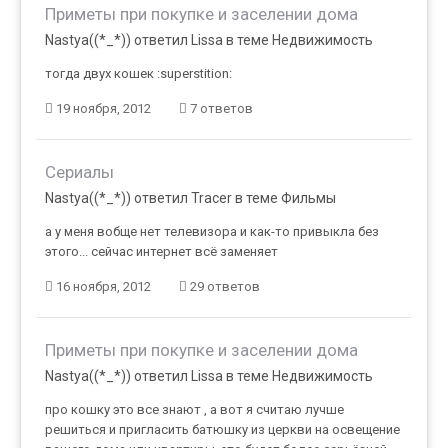
Приметы при покупке и заселении дома
Nastya((*_*)) ответил Lissa в теме
Недвижимость
тогда двух кошек :superstition:
19 ноября, 2012
7 ответов
Сериалы
Nastya((*_*)) ответил Tracer в теме
Фильмы
а у меня вобще нет телевизора и как-то привыкла без
этого... сейчас интернет всё заменяет
16 ноября, 2012
29 ответов
Приметы при покупке и заселении дома
Nastya((*_*)) ответил Lissa в теме
Недвижимость
про кошку это все знают , а вот я считаю лучше
решиться и пригласить батюшку из церкви на освещение