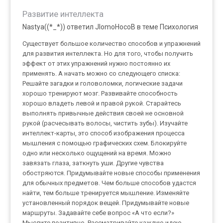
Развитие интеллекта
Nastya((*_*)) ответил JlomoHocoB в теме
Психология
Существует большое количество способов и упражнений
для развития интеллекта. Но для того, чтобы получить
эффект от этих упражнений нужно постоянно их
применять. А начать можно со следующего списка:
Решайте загадки и головоломки, логические задачи
хорошо тренируют мозг. Развивайте способность
хорошо владеть левой и правой рукой. Старайтесь
выполнять привычные действия своей не основной
рукой (расчесывать волосы, чистить зубы). Изучайте
интеллект-карты, это способ изображения процесса
мышления с помощью графических схем. Блокируйте
одно или несколько ощущений на время. Можно
завязать глаза, заткнуть уши. Другие чувства
обостряются. Придумывайте новые способы применения
для обычных предметов. Чем больше способов удастся
найти, тем больше тренируется мышление. Изменяйте
установленный порядок вещей. Придумывайте новые
маршруты. Задавайте себе вопрос «А что если?»
Мыслите позитивно. Рассматривайте каждую идею,