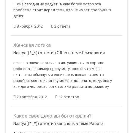
– она сегодня не радует. А ещё более остро эта
проблема стоит перед теми, кто не имеет свободных
денег
8 ноября, 2012
2 ответа
Женская логика
Nastya((*_*)) ответил Other в теме
Психология
не знаю насчет логики но интуиция точно хорошо
работает например сразу могу понять что меня
пытаются обмануть и если очень желаю в чем то
разобраться то и логику можно включить, ведь она у
каждого человека есть только развита по-разному
29 октября, 2012
12 ответов
Какое своё дело вы бы открыли?
Nastya((*_*)) ответил sanchous в теме
Работа