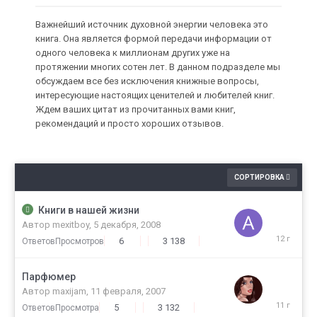
Важнейший источник духовной энергии человека это
книга. Она является формой передачи информации от
одного человека к миллионам других уже на
протяжении многих сотен лет. В данном подразделе мы
обсуждаем все без исключения книжные вопросы,
интересующие настоящих ценителей и любителей книг.
Ждем ваших цитат из прочитанных вами книг,
рекомендаций и просто хороших отзывов.
СОРТИРОВКА
Книги в нашей жизни
17
января,
Автор
mexitboy
,
5 декабря, 2008
2014
6
3 138
Ответов
Просмотров
Парфюмер
19
июля,
Автор
maxijam
,
11 февраля, 2007
2015
5
3 132
Ответов
Просмотра