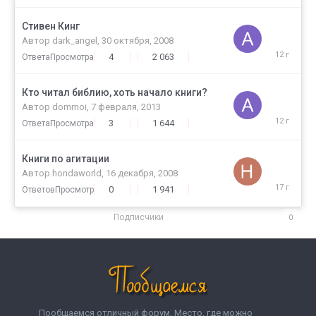
Стивен Кинг
22
января,
Автор
dark_angel
,
30 октября, 2008
2014
4
2 063
Ответа
Просмотра
Кто читал библию, хоть начало книги?
17
января,
Автор
dommoi
,
7 февраля, 2013
2014
3
1 644
Ответа
Просмотра
Книги по агитации
16
декабря,
Автор
hondaworld
,
16 декабря, 2008
2008
0
1 941
Ответов
Просмотр
Подписчики
0
Пообщаемся отличный форум. Место, где можно