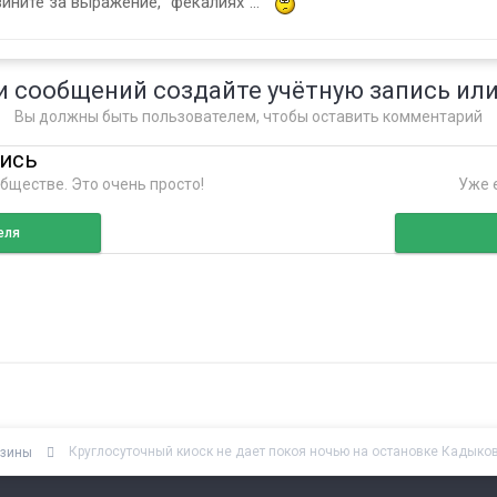
ините за выражение, "фекалиях"...
и сообщений создайте учётную запись или
Вы должны быть пользователем, чтобы оставить комментарий
пись
бществе. Это очень просто!
Уже е
еля
Круглосуточный киоск не дает покоя ночью на остановке Кадыко
азины