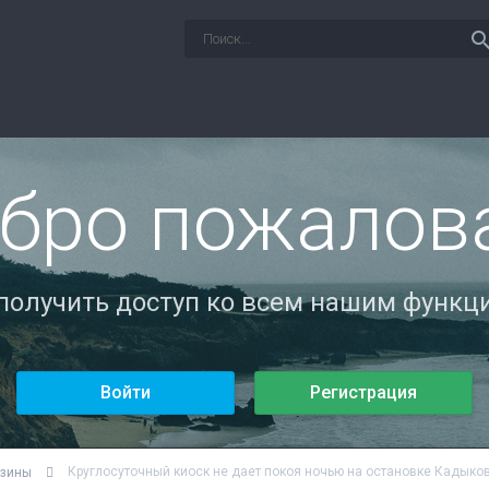
sear
бро пожалов
 получить доступ ко всем нашим функци
Войти
Регистрация
Круглосуточный киоск не дает покоя ночью на остановке Кадыко
азины