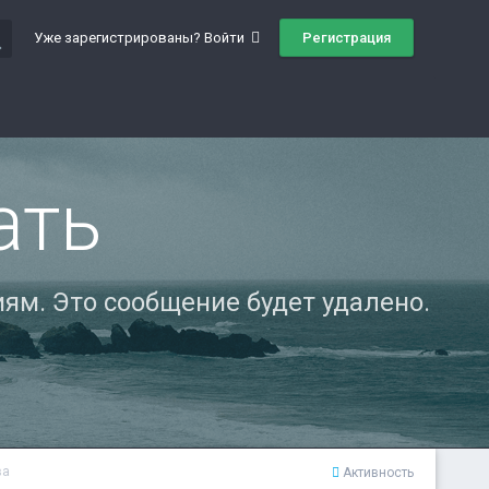
ch
Регистрация
Уже зарегистрированы? Войти
ать
ям. Это сообщение будет удалено.
ва
Активность