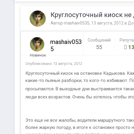
Круглосуточный киоск не
Автор
mashaiv0535
,
13 августа, 2012
в
До
Сообщений
Репут
mashaiv053
55
13
5
Новичок
Опубликовано
13 августа, 2012
Круглосуточный киоск на остановке Кадыкова. Каж
какие-то пьяные разборки, то кого-то избивают.
просыпаются. В выходные дни выстраивается така
люди всех возрастов. Очень бы хотелось чтобы этот
Это еще не все жалобы, водители маршрутного такс
более жаркую погоду, в итоге к остановке просто н