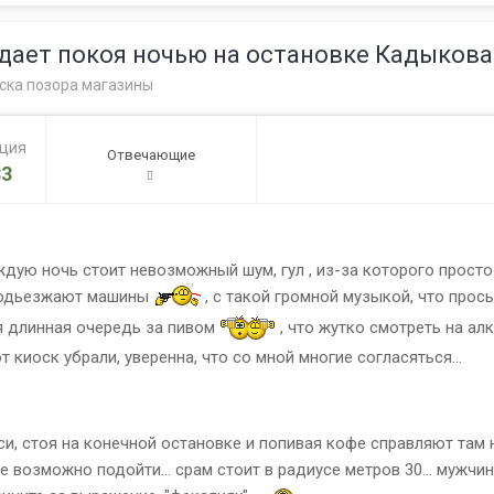
 дает покоя ночью на остановке Кадыкова
ска позора магазины
ация
Отвечающие
3
дую ночь стоит невозможный шум, гул , из-за которого прост
 Подьезжают машины
, с такой громной музыкой, что прос
я длинная очередь за пивом
, что жутко смотреть на ал
 киоск убрали, уверенна, что со мной многие согласяться...
и, стоя на конечной остановке и попивая кофе справляют там ну
е возможно подойти... срам стоит в радиусе метров 30... мужчи