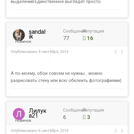
выделений.Единственное выглядят просто
sandal
Сообщений
Репутация
ik
77
16
Новичок
Опубликовано
4 сентября, 2013
А по-моему, обои совсем не нужны... можно
разрисовать стену или всю обклеить фотографиями)
Лилук
Сообщений
Репутация
а21
6
3
Новичок
Опубликовано
6 сентября, 2013