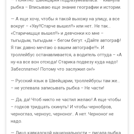
— Понятно. Швейцария подразумевалась. – кивнула
рыбка – Вписываю еще знание географии и истории.
— А еще хочу, чтобы я такой выхожу на улицу, а все
вокруг – «Уау!!Старче вышел!!» или нет.. Не так…
«Старичищще вышел!!» и девчонки ко мне –
тыгыдым, тыгыдым – бегом бегут. «Дайте автограф!
Я так давно мечтаю о вашем автографе!!». И
троллейбус останавливается, а водитель оттуда – «А
ну-ка все вон отсюда! Старика подвезу куда надо!
Забесплатно! Потому что заслужил он!»
— Русский язык в Швейцарии, троллейбусы там же…
– не успевала записывать рыбка – Не части!
— Да, да! Чтоб никто не частил желаю! А еще чтобы
– годков тридцать скинуть! И чтобы чернобров,
черноглаз, черноус, черноног.. А нет. Черноног не
надо.
— Лицо кавказской национальности – писала рыбка.