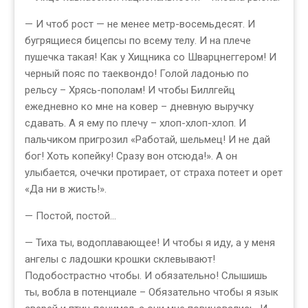
— И чтоб рост — не менее метр-восемьдесят. И
бугрящиеся бицепсы по всему телу. И на плече
пушечка такая! Как у Хищника со Шварцнеггером! И
черный пояс по таеквондо! Голой ладонью по
рельсу – Хрясь-пополам! И чтобы Биллгейц
ежедневно ко мне на ковер – дневную выручку
сдавать. А я ему по плечу – хлоп-хлоп-хлоп. И
пальчиком пригрозил «Работай, шельмец! И не дай
бог! Хоть копейку! Сразу вон отсюда!». А он
улыбается, очечки протирает, от страха потеет и орет
«Да ни в жисть!».
— Постой, постой…
— Тиха ты, водоплавающее! И чтобы я иду, а у меня
ангелы с ладошки крошки склевывают!
Подобострастно чтобы. И обязательно! Слышишь
ты, вобла в потенциале – Обязательно чтобы я язык