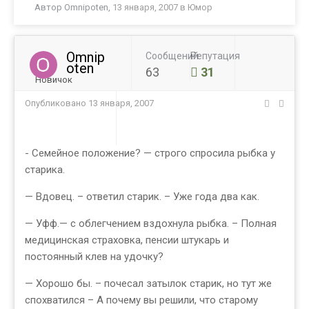
Автор
Omnipoten
,
13 января, 2007
в
Юмор
Omnip
Сообщений
Репутация
oten
63
31
Новичок
Опубликовано
13 января, 2007
- Семейное положение? — строго спросила рыбка у
старика.
— Вдовец. – ответил старик. – Уже года два как.
— Уфф.— с облегчением вздохнула рыбка. – Полная
медицинская страховка, пенсии штукарь и
постоянный клев на удочку?
— Хорошо бы. – почесал затылок старик, но тут же
спохватился – А почему вы решили, что старому