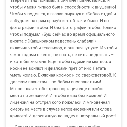
зверей и птиц понимал, а они мне повиновались. И
чтобы у меня гипноз был и способности к внушению!
Чтобы я подошел, в глазки зыркнул и «Бабло отдай и
забудь меня прям сразу!» и чтоб так и было. И по
фотографии чтобы. И без фотографии чтобы. Только
чтобы подумал «Буш сейчас во время официального
визита с Жакшираком падеспань слабали!» —
включил чтобы телевизор, а они пляшут уже. И чтобы
я мог годами не есть, не спать, не пить, не дышать –
и хоть бы хны мне. Еще чтобы годами не мыться, а
носки не воняют и фиалками прет от них. Летать
уметь желаю. Включая космос и со сверхсветовой. К
далеким планетам – по бабам инопланетным!
Мгновенная чтобы транспортация еще в любое
место по желанию! И чтобы каша без комков! И
лицензия на отстрел кого пожелаю! И мгновенная
смерть на месте в случае неповиновения или слова
кривого! И деревянную лошадку в натуральный рост!