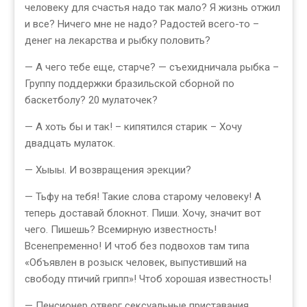
человеку для счастья надо так мало? Я жизнь отжил
и все? Ничего мне не надо? Радостей всего-то –
денег на лекарства и рыбку половить?
— А чего тебе еще, старче? — съехидничала рыбка –
Группу поддержки бразильской сборной по
баскетболу? 20 мулаточек?
— А хоть бы и так! – кипятился старик – Хочу
двадцать мулаток.
— Хыыы. И возвращения эрекции?
— Тьфу на тебя! Такие слова старому человеку! А
теперь доставай блокнот. Пиши. Хочу, значит вот
чего. Пишешь? Всемирную известность!
Всенепременно! И чтоб без подвохов там типа
«Объявлен в розыск человек, выпустивший на
свободу птичий грипп»! Чтоб хорошая известность!
— Пенсионер отверг сексуальные приставания