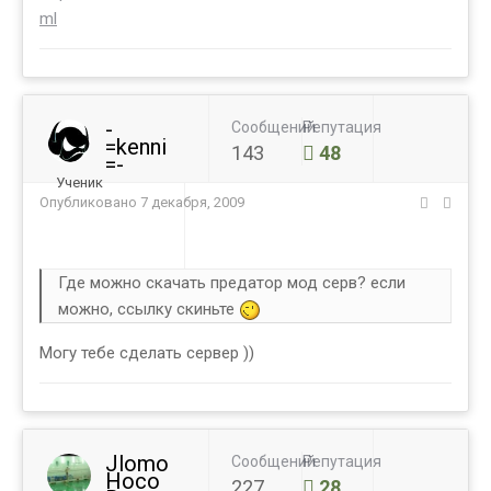
ml
-
Сообщений
Репутация
=kenni
143
48
=-
Ученик
Опубликовано
7 декабря, 2009
Где можно скачать предатор мод серв? если
можно, ссылку скиньте
Могу тебе сделать сервер ))
Jlomo
Сообщений
Репутация
Hoco
227
28