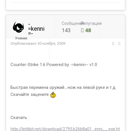
-
Сообщений
Репутация
=kenni
143
48
=-
Ученик
Опубликовано
30 ноября, 2009
Counter-Strike 1.6 Powered by -=kenni=- v1.0
Быстрая перемена оружий , нож на левой руке и т.д
Скачайте зацените
Скачать :
http://letitbit.net/download/2795.b26b8a01...enni__.exe.ht