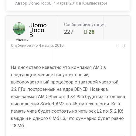
Автор
JlomoHocoB
,
4 марта, 2010
в
Компьютеры
Jlomo
Сообщений
Репутация
Hoco
227
28
B
Ученик
Опубликовано
4 марта, 2010
На днях стало известно что компания AMD в
следующем месяце выпустит новый,
высокочастотный процессор с тактовой частотой
3,2 ГГц, построенный на ядре DENEB. Новинка,
называемая AMD Phenom II X4 955 будет изготовлена
в исполнении Socket AM3 по 45-нм технологии. Кэш-
память чипа будет состоять из четырех L2 по 512 Кб
каждый и одного 6 Мб L3, что суммарно будет равно
- 8 Мб.