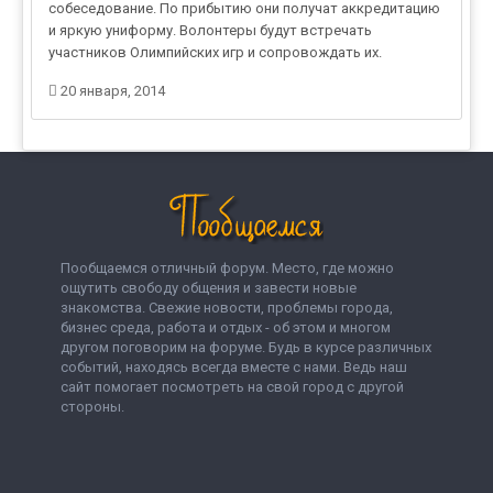
собеседование. По прибытию они получат аккредитацию
и яркую униформу. Волонтеры будут встречать
участников Олимпийских игр и сопровождать их.
20 января, 2014
Пообщаемся отличный форум. Место, где можно
ощутить свободу общения и завести новые
знакомства. Свежие новости, проблемы города,
бизнес среда, работа и отдых - об этом и многом
другом поговорим на форуме. Будь в курсе различных
событий, находясь всегда вместе с нами. Ведь наш
сайт помогает посмотреть на свой город с другой
стороны.