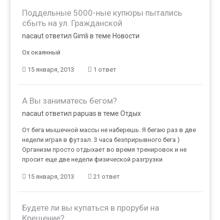
Поддельные 5000-ные купюры пытались
сбыть на ул. Гражданской
nacaut ответил Gimli в теме
Новости
Ох окаянный
15 января, 2013
1 ответ
А Вы заниматесь бегом?
nacaut ответил papuas в теме
Отдых
От бега мышечной массы не наберешь. Я бегаю раз в две
недели играя в футзал. 3 часа безприрывного бега )
Организм просто отдыхает во время тренировок и не
просит еще две недели физической разгрузки
15 января, 2013
21 ответ
Будете ли вы купаться в проруби на
Крещение?