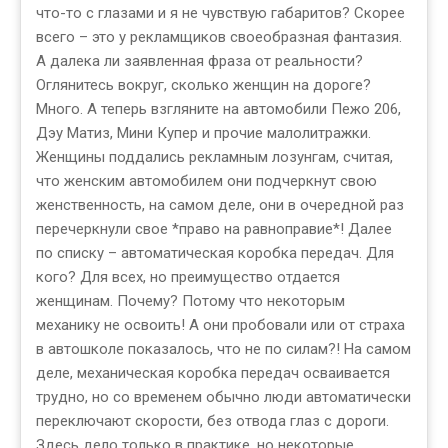
что-то с глазами и я не чувствую габаритов? Скорее
всего – это у рекламщиков своеобразная фантазия.
А далека ли заявленная фраза от реальности?
Оглянитесь вокруг, сколько женщин на дороге?
Много. А теперь взгляните на автомобили Пежо 206,
Дэу Матиз, Мини Купер и прочие малолитражки.
Женщины поддались рекламным лозунгам, считая,
что женским автомобилем они подчеркнут свою
женственность, на самом деле, они в очередной раз
перечеркнули свое *право на равноправие*! Далее
по списку – автоматическая коробка передач. Для
кого? Для всех, но преимущество отдается
женщинам. Почему? Потому что некоторым
механику не освоить! А они пробовали или от страха
в автошколе показалось, что не по силам?! На самом
деле, механическая коробка передач осваивается
трудно, но со временем обычно люди автоматически
переключают скорости, без отвода глаз с дороги.
Здесь дело только в практике, но некоторые