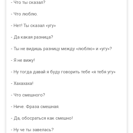
- Что ты сказал?
- Что люблю.
- Нет! Ты сказал «угу»
- Да какая разница?
- Ты не видишь разницу между «люблю» и «угу»?
- Я не вижу!
- Ну тогда давай я буду говорить тебе «я тебя угу»
- Хахахаха!
- Что смешного?
- Ниче. Фраза смешная.
- Да, обосраться как смешно!
- Ну че ты завелась?