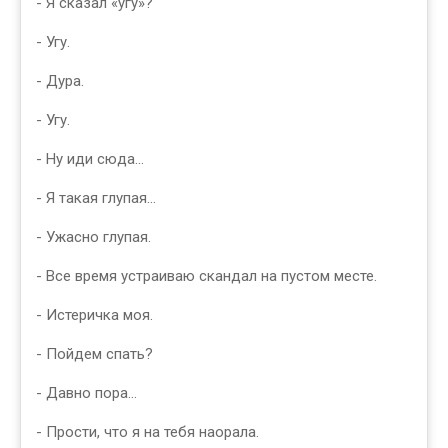
- Я сказал «угу»?
- Угу.
- Дура.
- Угу.
- Ну иди сюда…
- Я такая глупая…
- Ужасно глупая.
- Все время устраиваю скандал на пустом месте.
- Истеричка моя.
- Пойдем спать?
- Давно пора…
- Прости, что я на тебя наорала.