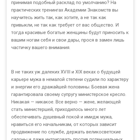
принимая подобный расклад по умолчанию? На
практических тренингах Академии Знакомств вы
научитесь жить так, как хотите, а не так как
привыкли, не так как требует от вас общество. И
тогда красивые богатые женщины будут приносить к
вашим ногам себя и свои дары, прося в замен лишь
частичку вашего внимания.
В не таких уж далеких XVIII и XIX веках о будущей
карьере мужа в немалой степени судили по характеру
и энергии его дражайшей половины. Боевая жена
гарантировала своему супругу министерское кресло.
Никакая — никакое. Все верно — жене, желающей
стать министершей, приходилось много лет
обеспечивать душевный покой и имидж мужа,
нравиться его начальникам, от которых зависит
продвижение по службе, держать великосветские
салоны и даже интриговать против потенциальных