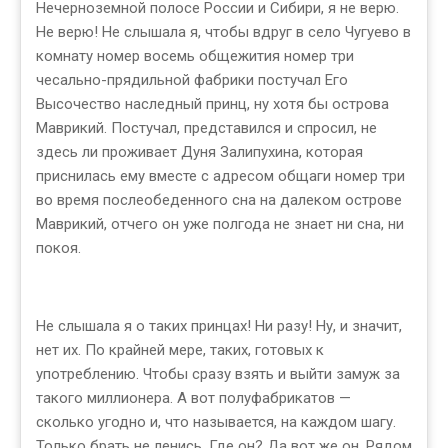
Нечерноземной полосе России и Сибири, я не верю.
Не верю! Не слышала я, чтобы вдруг в село Чугуево в
комнату номер восемь общежития номер три
чесально-прядильной фабрики постучал Его
Высочество наследный принц, ну хотя бы острова
Маврикий. Постучал, представился и спросил, не
здесь ли проживает Дуня Залипухина, которая
приснилась ему вместе с адресом общаги номер три
во время послеобеденного сна на далеком острове
Маврикий, отчего он уже полгода не знает ни сна, ни
покоя.
Не слышала я о таких принцах! Ни разу! Ну, и значит,
нет их. По крайней мере, таких, готовых к
употреблению. Чтобы сразу взять и выйти замуж за
такого миллионера. А вот полуфабрикатов —
сколько угодно и, что называется, на каждом шагу.
Только брать не ленись. Где он? Да вот же он. Рядом