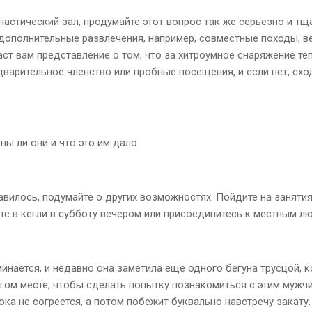
астический зал, продумайте этот вопрос так же серьезно и тща
ополнительные развлечения, например, совместные походы, веч
даст вам представление о том, что за хитроумное снаряжение т
дварительное членство или пробные посещения, и если нет, сход
ы ли они и что это им дало.
вилось, подумайте о других возможностях. Пойдите на занятия
йте в кегли в субботу вечером или присоединитесь к местным л
инается, и недавно она заметила еще одного бегуна трусцой, к
гом месте, чтобы сделать попытку познакомиться с этим мужчино
ока не согреется, а потом побежит буквально навстречу закату.