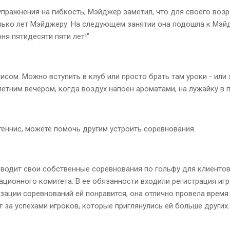
пражнения на гибкость, Мэйджер заметил, что для своего возра
лько лет Мэйджеру. На следующем занятии она подошла к Мэйдж
ня пятидесяти пяти лет!"
исом. Можно вступить в клуб или просто брать там уроки - или
летним вечером, когда воздух напоен ароматами, на лужайку в п
 теннис, можете помочь другим устроить соревнования.
оводит свои собственные соревнования по гольфу для клиентов
зационного комитета. В ее обязанности входили регистрация иг
низации соревнований ей понравится, она отлично провела время
т за успехами игроков, которые приглянулись ей больше других.