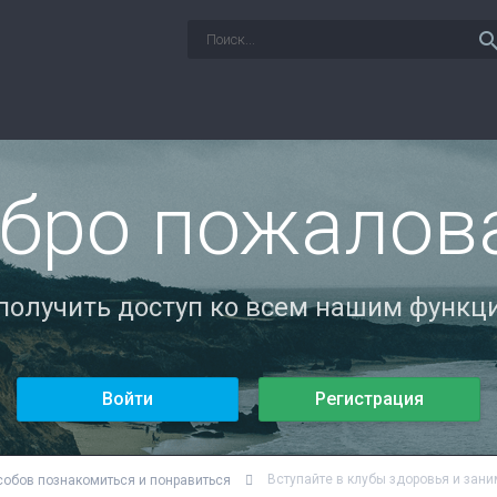
sear
бро пожалов
 получить доступ ко всем нашим функци
Войти
Регистрация
Вступайте в клубы здоровья и зан
собов познакомиться и понравиться