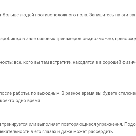
т больше людей противоположного пола. Запишитесь на эти зан
аэробике,а в зале силовых тренажеров они,возможно, превосхо
ость: все, кого вы там встретите, находятся в в хорошей физи
 после работы, по выходным. В разное время вы будете сталкив
кое-то одно время.
он тренируется или выполняет повторяющиеся упражнения. Подо
влекательности в его глазах и даже может рассердить.