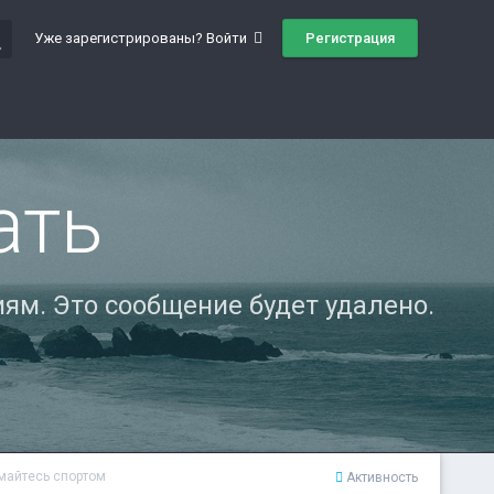
ch
Регистрация
Уже зарегистрированы? Войти
ать
ям. Это сообщение будет удалено.
имайтесь спортом
Активность