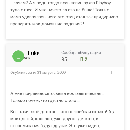
- зачем? А я ведь тогда весь папин архив Playboy
туда отнес. И мне ничего за это не было! Только
мама удивлялась, чего это отец стал так придирчиво
проверять мои домашние задания?!
Luka
Сообщений
Репутация
Новичок
95
2
Опубликовано
31 августа, 2009
А мне понравилось..ссылка ностальгическая.....
Только почему-то грустно стало....
Всё-таки своё детство - это волшебная сказка! А у
моих детей, конечно, уже другое детство, и
воспоминания будут другие. Это уже видео,