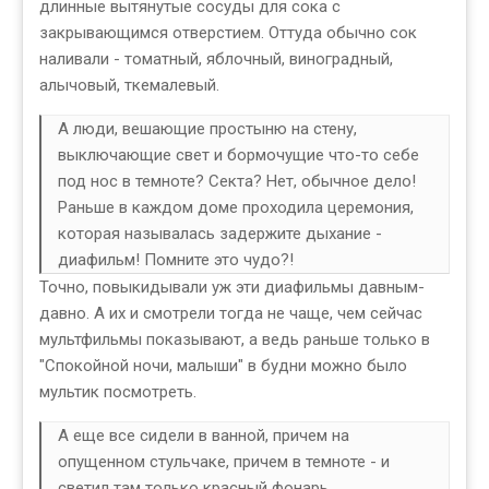
длинные вытянутые сосуды для сока с
закрывающимся отверстием. Оттуда обычно сок
наливали - томатный, яблочный, виноградный,
алычовый, ткемалевый.
А люди, вешающие простыню на стену,
выключающие свет и бормочущие что-то себе
под нос в темноте? Секта? Нет, обычное дело!
Раньше в каждом доме проходила церемония,
которая называлась задержите дыхание -
диафильм! Помните это чудо?!
Точно, повыкидывали уж эти диафильмы давным-
давно. А их и смотрели тогда не чаще, чем сейчас
мультфильмы показывают, а ведь раньше только в
"Спокойной ночи, малыши" в будни можно было
мультик посмотреть.
А еще все сидели в ванной, причем на
опущенном стульчаке, причем в темноте - и
светил там только красный фонарь...