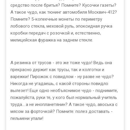
средство после бритья? Помните? Кусочки газеты?
А такое чудо, как тюнинг автомобиля Москвич-412?
Помните? 5-копеечные монеты по периметру
лобового стекла, меховой руль, эпоксидная ручка
коробки передач с розочкой и, естественно,
милицейская фуражка на заднем стекле.
А резинка от трусов - это же тоже чудо! Ведь она
прекрасно держит как трусы, так и колготки и
варежки! Пирожок с повидлом - ну разве не чудо?
Никогда не угадаешь, с какой стороны повидло
вылезет! Еще одно необъяснимое чудо - поднимите,
пожалуйста, руки те, у кого был нормальный учитель
труда... а не инопланетянин? А такое чудо, авоська с
мясом за форточкой? Помните: полез доставать -
пельмени упали!