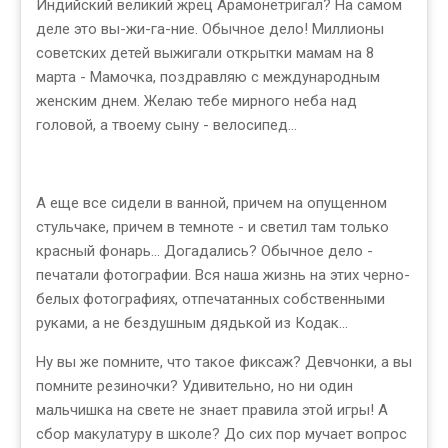
Индийский великий жрец Арамонетригал? На самом
деле это вы-жи-га-ние. Обычное дело! Миллионы
советских детей выжигали открытки мамам на 8
марта - Мамочка, поздравляю с международным
женским днем. Желаю тебе мирного неба над
головой, а твоему сыну - велосипед...
А еще все сидели в ванной, причем на опущенном
стульчаке, причем в темноте - и светил там только
красный фонарь... Догадались? Обычное дело -
печатали фотографии. Вся наша жизнь на этих черно-
белых фотографиях, отпечатанных собственными
руками, а не бездушным дядькой из Кодак...
Ну вы же помните, что такое фиксаж? Девчонки, а вы
помните резиночки? Удивительно, но ни один
мальчишка на свете не знает правила этой игры! А
сбор макулатуру в школе? До сих пор мучает вопрос