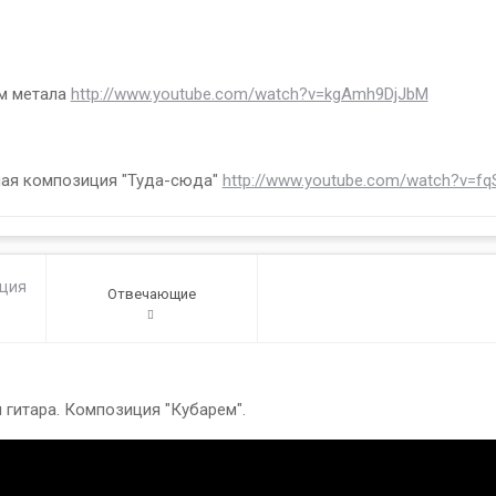
им метала
http://www.youtube.com/watch?v=kgAmh9DjJbM
ная композиция "Туда-сюда"
http://www.youtube.com/watch?v=
ация
Отвечающие
1
гитара. Композиция "Кубарем".