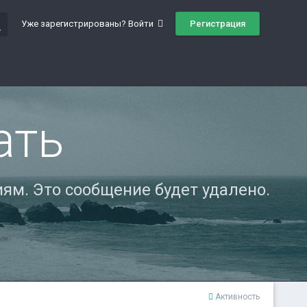
ch
Регистрация
Уже зарегистрированы? Войти
ать
ям. Это сообщение будет удалено.
Активность