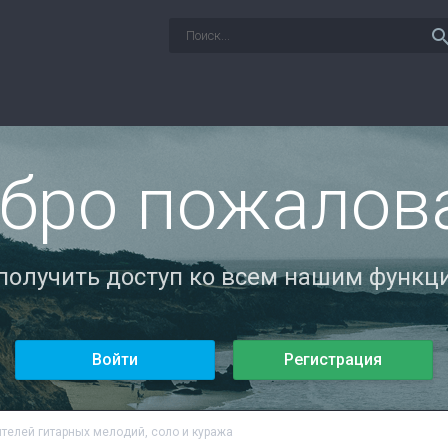
sear
бро пожалов
 получить доступ ко всем нашим функци
Войти
Регистрация
телей гитарных мелодий, соло и куража