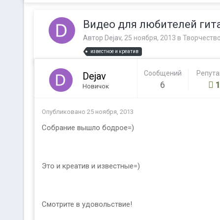
Видео для любителей гита
Автор
Dejav
,
25 ноября, 2013
в
Творчеств
известное и креатив
Сообщений
Репут
Dejav
6
Новичок
Опубликовано
25 ноября, 2013
Собрание вышло бодрое=)
Это и креатив и известные=)
Смотрите в удовольствие!