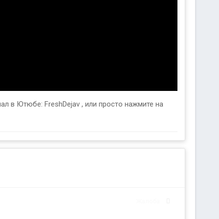
л в Ютюбе: FreshDejav , или просто нажмите на
Жалоба