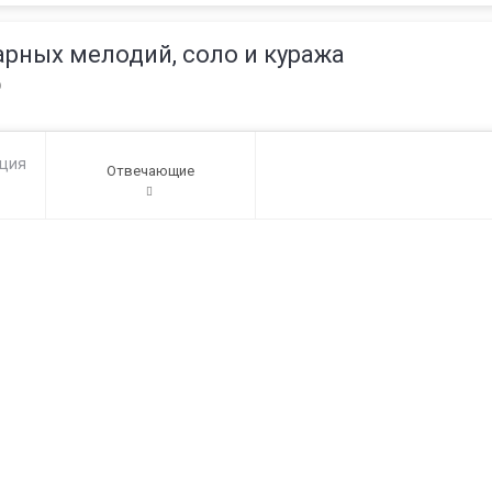
рных мелодий, соло и куража
о
ация
Отвечающие
1