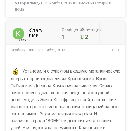
Автор
Клавдия
,
13 ноября, 2013
в
Ремонт квартиры и
дома
Клав
Сообщений
Репутация
дия
1
2
Новичок
Опубликовано
13 ноября, 2013
Установили с супругом входную металлическую
дверь от производителя из Красноярска. Вроде,
Сибирская Дверная Компания называется. Скажу
прямо...очень даже хорошая вещь по доступной
цене....модель Элита XL с фрезеровкой, наполнение
мин.вата, проста в использовании, порицаний на этот
счет не имею. Звукоизоляция шикарная. И
различного рода "ВОНЬ" не доноситься до наших
ушей. У меня, кстати, племяшка в Красноярске