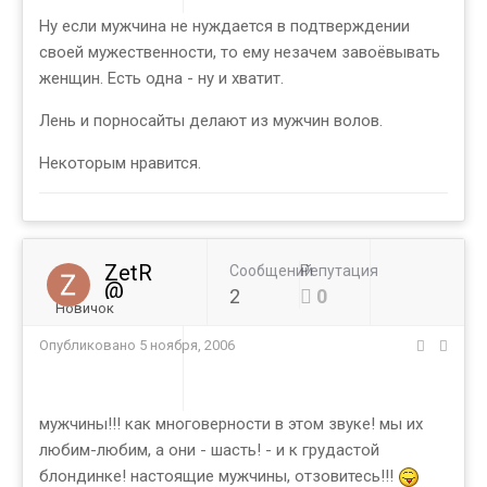
Ну если мужчина не нуждается в подтверждении
своей мужественности, то ему незачем завоёвывать
женщин. Есть одна - ну и хватит.
Лень и порносайты делают из мужчин волов.
Некоторым нравится.
ZetR
Сообщений
Репутация
@
2
0
Новичок
Опубликовано
5 ноября, 2006
мужчины!!! как многоверности в этом звуке! мы их
любим-любим, а они - шасть! - и к грудастой
блондинке! настоящие мужчины, отзовитесь!!!