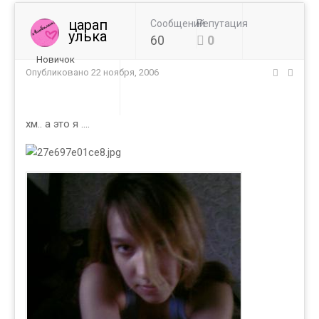
царап
Сообщений
Репутация
улька
60
0
Новичок
Опубликовано
22 ноября, 2006
хм.. а это я ....