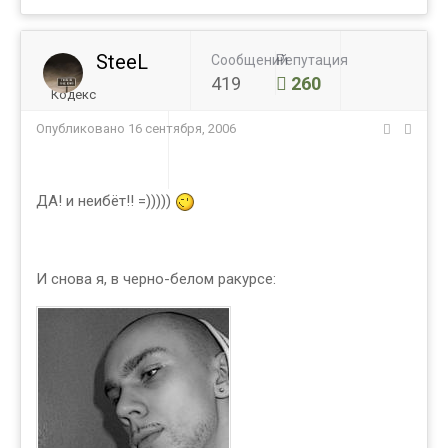
SteeL
Сообщений
Репутация
419
260
Кодекс
Опубликовано
16 сентября, 2006
ДА! и неибёт!! =)))))
И снова я, в черно-белом ракурсе: