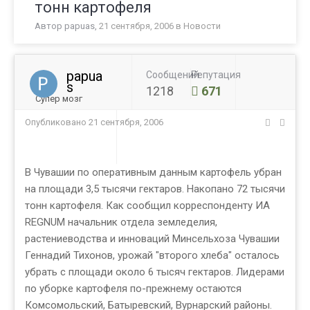
тонн картофеля
Автор
papuas
,
21 сентября, 2006
в
Новости
papua
Сообщений
Репутация
s
1218
671
Супер мозг
Опубликовано
21 сентября, 2006
В Чувашии по оперативным данным картофель убран
на площади 3,5 тысячи гектаров. Накопано 72 тысячи
тонн картофеля. Как сообщил корреспонденту ИА
REGNUM начальник отдела земледелия,
растениеводства и инноваций Минсельхоза Чувашии
Геннадий Тихонов, урожай "второго хлеба" осталось
убрать с площади около 6 тысяч гектаров. Лидерами
по уборке картофеля по-прежнему остаются
Комсомольский, Батыревский, Вурнарский районы.