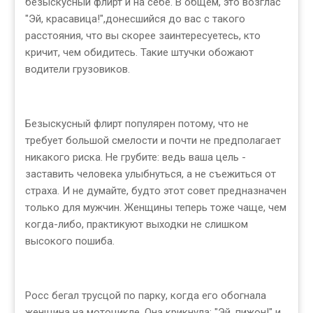
безыскусный флирт и на себе. В общем, это возглас
"Эй, красавица!",донесшийся до вас с такого
расстояния, что вы скорее заинтересуетесь, кто
кричит, чем обидитесь. Такие штучки обожают
водители грузовиков.
Безыскусный флирт популярен потому, что не
требует большой смелости и почти не предполагает
никакого риска. Не грубите: ведь ваша цель -
заставить человека улыбнуться, а не съежиться от
страха. И не думайте, будто этот совет предназначен
только для мужчин. Женщины теперь тоже чаще, чем
когда-либо, практикуют выходки не слишком
высокого пошиба.
Росс бегал трусцой по парку, когда его обогнала
женщина на мотоцикле. Она крикнула: "Эй, пижон!" и,