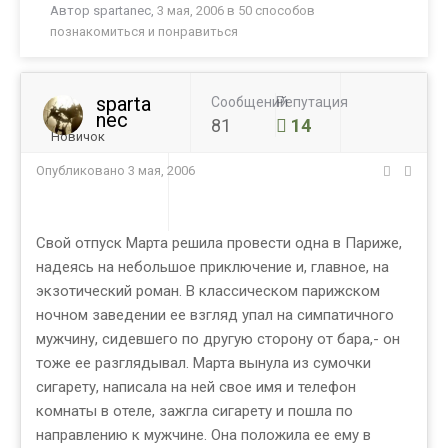
Автор
spartanec
,
3 мая, 2006
в
50 способов
познакомиться и понравиться
sparta
Сообщений
Репутация
nec
81
14
Новичок
Опубликовано
3 мая, 2006
Свой отпуск Марта решила провести одна в Париже,
надеясь на небольшое приключение и, главное, на
экзотический роман. В классическом парижском
ночном заведении ее взгляд упал на симпатичного
мужчину, сидевшего по другую сторону от бара,- он
тоже ее разглядывал. Марта вынула из сумочки
сигарету, написала на ней свое имя и телефон
комнаты в отеле, зажгла сигарету и пошла по
направлению к мужчине. Она положила ее ему в