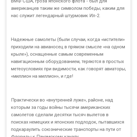
ВМФ США, гроза японского флота - был для
американцев таким же символом победы, каким для
нас служит легендарный штурмовик Ил-2.
Надежные самолеты (были случаи, когда «мстители»
приходили на авианосец в прямом смысле «на одном
крыле»), оснащенные самым современным
навигационным оборудованием, теряются в простых
метеоусловиях при видимости, как говорят авиаторы,
«миллион на миллион», и где!
Практически во «внутренней луже», районе, над
которым за годы войны тысячи американских
самолетов сделали десятки тысяч вылетов в
поисках немецких и японских подлодок, пытавшихся
подкараулить союзнические транспорты на пути от
Флориды к Панамскому каналу.