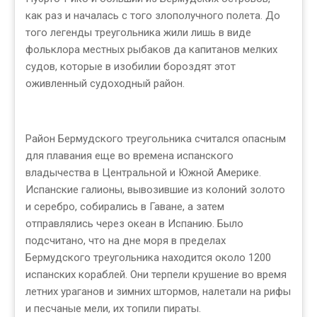
как раз и началась с того злополучного полета. До
того легенды треугольника жили лишь в виде
фольклора местных рыбаков да капитанов мелких
судов, которые в изобилии бороздят этот
оживленный судоходный район.
Район Бермудского треугольника считался опасным
для плавания еще во времена испанского
владычества в Центральной и Южной Америке.
Испанские галионы, вывозившие из колоний золото
и серебро, собирались в Гаване, а затем
отправлялись через океан в Испанию. Было
подсчитано, что на дне моря в пределах
Бермудского треугольника находится около 1200
испанских кораблей. Они терпели крушение во время
летних ураганов и зимних штормов, налетали на рифы
и песчаные мели, их топили пираты.