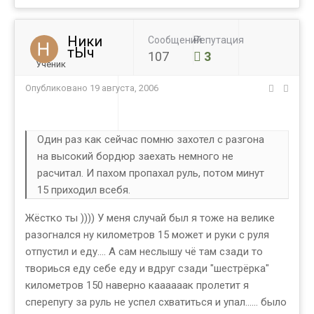
Ники
Сообщений
Репутация
тЫч
107
3
Ученик
Опубликовано
19 августа, 2006
Один раз как сейчас помню захотел с разгона
на высокий бордюр заехать немного не
расчитал. И пахом пропахал руль, потом минут
15 приходил всебя.
Жёстко ты )))) У меня случай был я тоже на велике
разогнался ну километров 15 может и руки с руля
отпустил и еду.... А сам неслышу чё там сзади то
твориься еду себе еду и вдруг сзади "шестрёрка"
километров 150 наверно каааааак пролетит я
сперепугу за руль не успел схватиться и упал...... было