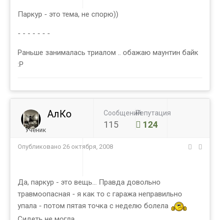
Паркур - это тема, не спорю))
- - - - - - -
Раньше занималась триалом .. обажаю маунтин байк
:Р
АлКо
Сообщений
Репутация
115
124
Ученик
Опубликовано
26 октября, 2008
Да, паркур - это вещь... Правда довольно
травмоопасная - я как то с гаража неправильно
упала - потом пятая точка с неделю болела
Сидеть не могла...