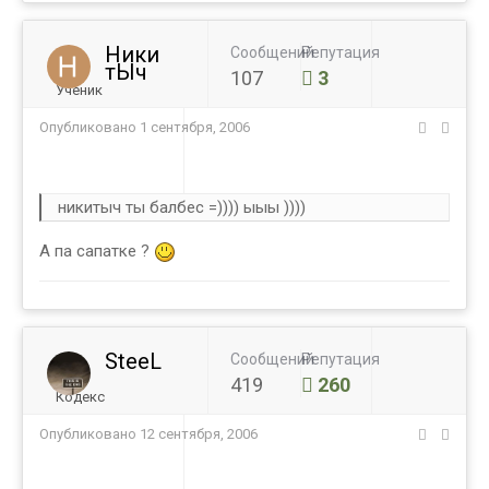
Ники
Сообщений
Репутация
тЫч
107
3
Ученик
Опубликовано
1 сентября, 2006
никитыч ты балбес =)))) ыыы ))))
А па сапатке ?
SteeL
Сообщений
Репутация
419
260
Кодекс
Опубликовано
12 сентября, 2006