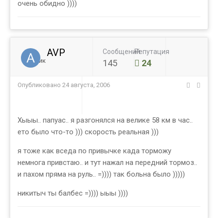
очень обидно ))))
AVP
Сообщений
Репутация
Ученик
145
24
Опубликовано
24 августа, 2006
Хыыы.. папуас.. я разгонялся на велике 58 км в час..
ето было что-то ))) скорость реальная )))
я тоже как вседа по привычке када торможу
немнога привстаю.. и тут нажал на передний тормоз..
и пахом пряма на руль.. =)))) так больна было )))))
никитыч ты балбес =)))) ыыы ))))