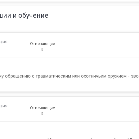
шии и обучение
ация
Отвечающие
0
му обращению с травматическим или охотничьим оружием - зво
ация
Отвечающие
0