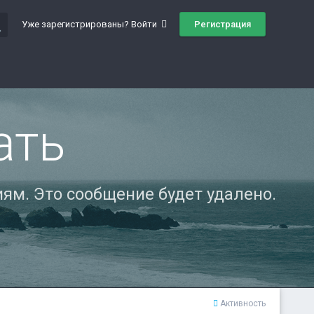
ch
Регистрация
Уже зарегистрированы? Войти
ать
ям. Это сообщение будет удалено.
Активность