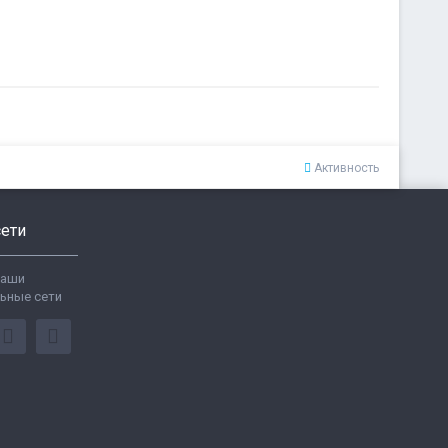
Активность
ети
ваши
ьные сети