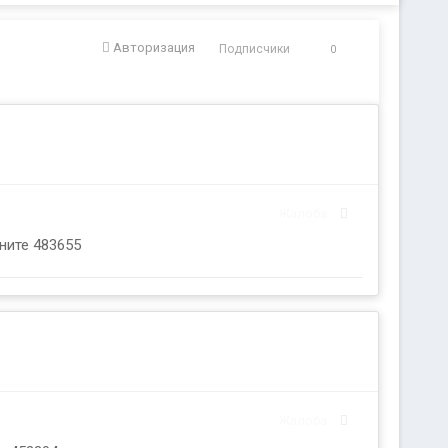
Авторизация
Подписчики
0
Жалоба
ните 483655
Жалоба