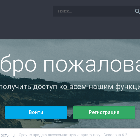
sear
бро пожалов
 получить доступ ко всем нашим функци
Войти
Регистрация
Срочно продаю двухкомнатную квартиру по ул.Соколова 6-2
мость