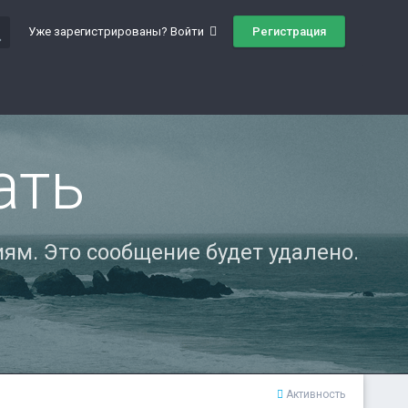
ch
Регистрация
Уже зарегистрированы? Войти
ать
ям. Это сообщение будет удалено.
Активность