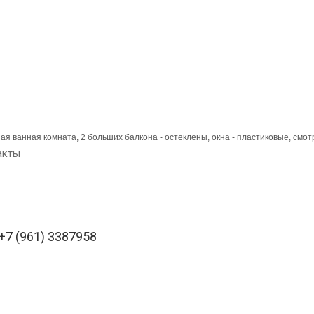
я ванная комната, 2 больших балкона - остеклены, окна - пластиковые, смотр
акты
 +7 (961) 3387958