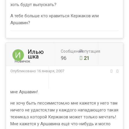
хоть будут выпускать?
А тебе больше кто нравиться Кержаков или
Аршавин?
Илью
Сообщений
Репутация
шка
96
21
Новичок
Опубликовано
16 января, 2007
мне Аршавин!
не хочу быть пессимистом,но мне кажется у него там
ничего не удастся,там у каждого нападающего такая
техника,о которой Кержаков может только мечтать!
Мне кажется у Аршавина ещё что-нибудь и могло