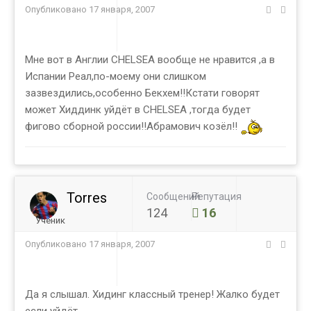
Опубликовано
17 января, 2007
Мне вот в Англии CHELSEA вообще не нравится ,а в
Испании Реал,по-моему они слишком
зазвездились,особенно Бекхем!!Кстати говорят
может Хиддинк уйдёт в CHELSEA ,тогда будет
фигово сборной россии!!Абрамович козёл!!
Torres
Сообщений
Репутация
124
16
Ученик
Опубликовано
17 января, 2007
Да я слышал. Хидинг классный тренер! Жалко будет