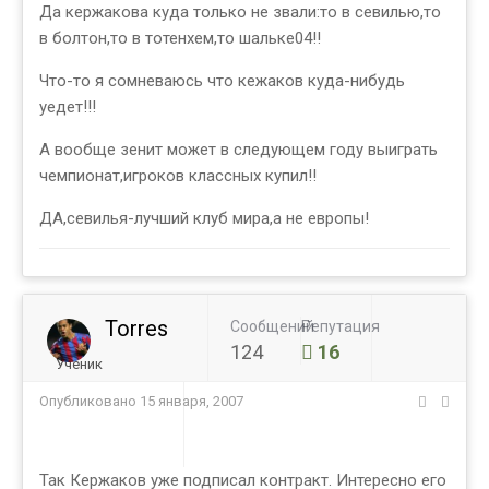
Да кержакова куда только не звали:то в севилью,то
в болтон,то в тотенхем,то шальке04!!
Что-то я сомневаюсь что кежаков куда-нибудь
уедет!!!
А вообще зенит может в следующем году выиграть
чемпионат,игроков классных купил!!
ДА,севилья-лучший клуб мира,а не европы!
Torres
Сообщений
Репутация
124
16
Ученик
Опубликовано
15 января, 2007
Так Кержаков уже подписал контракт. Интересно его