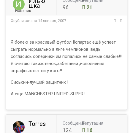
Илью
Сообщений
Репутация
шка
96
21
Новичок
Опубликовано
14 января, 2007
Я болею за красивый футбол !!спартак ещё успеет
сыграть нормально в лиге чемпионов ,ведь
согласись соперники им попались не самые слабые!!!
Я считаю такихстенок,забеганий ,исполнения
штрафных нет ни у кого!!
Сиськин-лучший защитник !
А ещё MANCHESTER UNITED-SUPER!
Torres
Сообщений
Репутация
124
16