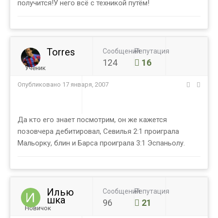
получится!У него всё с техникой путём!
Torres
Сообщений
Репутация
124
16
Ученик
Опубликовано
17 января, 2007
Да кто его знает посмотрим, он же кажется
позовчера дебитировал, Севилья 2:1 проиграла
Мальорку, блин и Барса проиграла 3:1 Эспаньолу.
Илью
Сообщений
Репутация
шка
96
21
Новичок