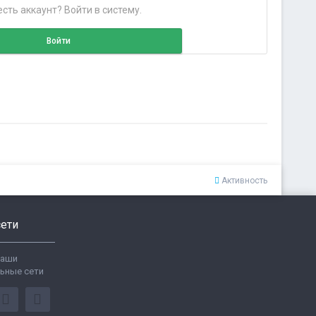
сть аккаунт? Войти в систему.
Войти
Активность
ети
ваши
ьные сети