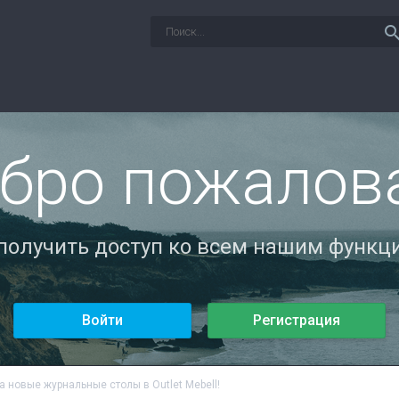
sear
бро пожалов
 получить доступ ко всем нашим функци
Войти
Регистрация
а новые журнальные столы в Outlet Mebell!