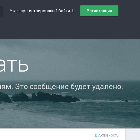
ch
Регистрация
Уже зарегистрированы? Войти
ать
ям. Это сообщение будет удалено.
Активность