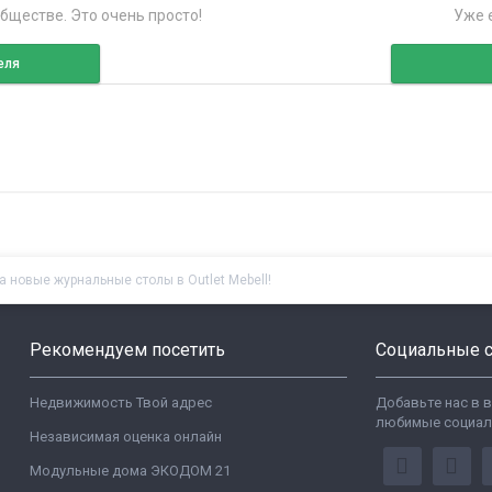
бществе. Это очень просто!
Уже е
еля
а новые журнальные столы в Outlet Mebell!
Рекомендуем посетить
Социальные с
Недвижимость Твой адрес
Добавьте нас в 
любимые социал
Независимая оценка онлайн
Модульные дома ЭКОДОМ 21