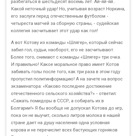
разбегаться в шестьдесят восемь лет. Ай-яй-яй...
Какой неточный удар! Но, учитывая возраст Норкина,
его заслуги перед отечественным футболом -
четыреста матчей за сборную страны, - судейская
коллегия засчитывает этот удар как гол!
А вот Котову из команды «Шлягер», который сейчас
забил гол, судьи, наоборот, его не засчитывают.
Более того, снимают с команды «Шлягер» три очка.
И правильно! Какое моральное право имеет Котов
забивать голы после того, как три раза в этом году
пропустил политинформацию! А на зачете на вопрос
экзаменатора: «Каково последнее достижение
отечественного сельского хозяйства?» - ответил:
«Сажать помидоры в СССР, а собирать их в
Болгарии!» Я бы вообще не допускал Котова до игр,
пока он не выучит, сколько литров молока в нашей
стране дает на душу населения одна условная
корова и не перечислит всех бастующих горняков