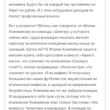
анонимка. Будто бы за каждый пас противнику он
берет по рублю. И с этих нетрудовых доходов не
платит профсоюзные взносы.
Вот и результат! Яблоко, как говорится, от яблони...
Кожемякову из команды «Шлягер», у которого
сейчас мяч, судья вынужден показать желтую
карточку за неэтичное поведение месяц назад за
границей. Шутка ли?! В Италии Кожемяков зашел в
магазин купить себе кроссовки и вместо «Кванто
каста», что означает по-итальянски «Сколько
стоит?», сказал продавщице: «Коза ностра», что
означает по-русски: «Я из мафии»! А поскольку
большинство наших футболистов лицом похожи на
итальянских мафиози, а одеждой на американских
безработных, Кожемякова тут же забрала полиция.
И продержала у себя трое суток, потому что по-
итальянски Кожемяков знал только три слова: «Уно
моменто, Челентано и макароны». А полиция по-