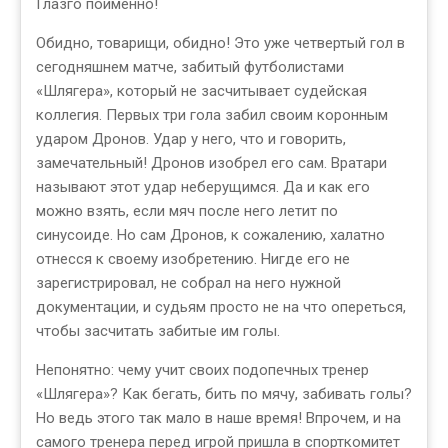
Глазго поименно!
Обидно, товарищи, обидно! Это уже четвертый гол в
сегодняшнем матче, забитый футболистами
«Шлягера», который не засчитывает судейская
коллегия. Первых три гола забил своим коронным
ударом Дронов. Удар у него, что и говорить,
замечательный! Дронов изобрел его сам. Вратари
называют этот удар неберущимся. Да и как его
можно взять, если мяч после него летит по
синусоиде. Но сам Дронов, к сожалению, халатно
отнесся к своему изобретению. Нигде его не
зарегистрировал, не собрал на него нужной
документации, и судьям просто не на что опереться,
чтобы засчитать забитые им голы.
Непонятно: чему учит своих подопечных тренер
«Шлягера»? Как бегать, бить по мячу, забивать голы?
Но ведь этого так мало в наше время! Впрочем, и на
самого тренера перед игрой пришла в спорткомитет