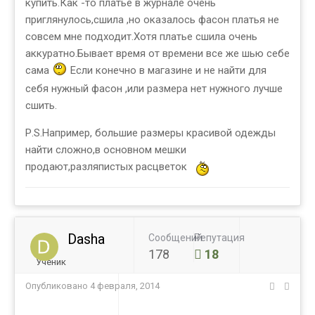
купить.Как -то платье в журнале очень
приглянулось,сшила ,но оказалось фасон платья не
совсем мне подходит.Хотя платье сшила очень
аккуратно.Бывает время от времени все же шью себе
сама
Если конечно в магазине и не найти для
себя нужный фасон ,или размера нет нужного лучше
сшить.
Р.S.Например, большие размеры красивой одежды
найти сложно,в основном мешки
продают,разляпистых расцветок
Dasha
Сообщений
Репутация
178
18
Ученик
Опубликовано
4 февраля, 2014