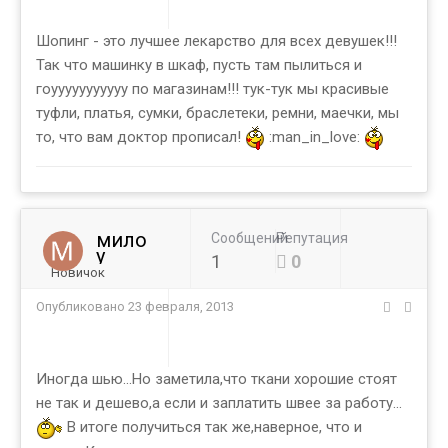
Шопинг - это лучшее лекарство для всех девушек!!!
Так что машинку в шкаф, пусть там пылиться и
гоууууууууууу по магазинам!!! тук-тук мы красивые
туфли, платья, сумки, браслетеки, ремни, маечки, мы
то, что вам доктор прописал!
:man_in_love:
мило
Сообщений
Репутация
у
1
0
Новичок
Опубликовано
23 февраля, 2013
Иногда шью...Но заметила,что ткани хорошие стоят
не так и дешево,а если и заплатить швее за работу...
В итоге получиться так же,наверное, что и