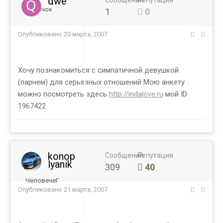
qwe
Сообщений
Репутация
Новичок
1
0
Опубликовано
20 марта, 2007
Хочу познакомиться с симпатичной девушкой
(парнем) для серьезных отношений Мою анкету
можно посмотреть здесь
http://indalove.ru
мой ID
1967422
konop
Сообщений
Репутация
lyanik
309
40
ЧеловечеГ
Опубликовано
21 марта, 2007