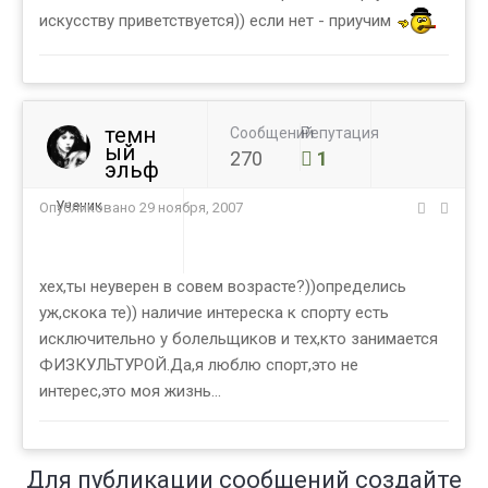
искусству приветствуется)) если нет - приучим
темн
Сообщений
Репутация
ый
270
1
эльф
Ученик
Опубликовано
29 ноября, 2007
хех,ты неуверен в совем возрасте?))определись
уж,скока те)) наличие интереска к спорту есть
исключительно у болельщиков и тех,кто занимается
ФИЗКУЛЬТУРОЙ.Да,я люблю спорт,это не
интерес,это моя жизнь...
Для публикации сообщений создайте