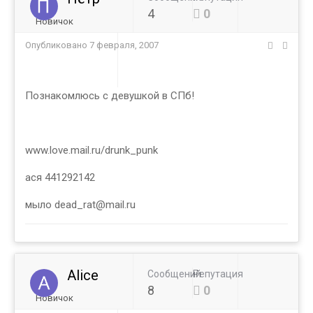
4
0
Новичок
Опубликовано
7 февраля, 2007
Познакомлюсь с девушкой в СПб!
www.love.mail.ru/drunk_punk
ася 441292142
мыло dead_rat@mail.ru
Alice
Сообщений
Репутация
8
0
Новичок