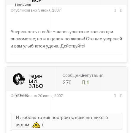
ться
Новичок
Опубликовано
5 июня, 2007
Уверенность в себе – залог успеха не только при
знакомстве, но и в целом по жизни! Станьте увереней
и вам улыбнется удача. Действуйте!
темн
Сообщений
Репутация
ый
270
1
эльф
Ученик
Опубликовано
20 июня, 2007
И любовь то как построить, если нет никого
рядом
(