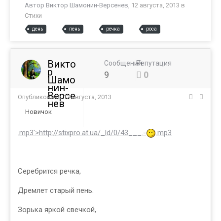
Автор
Виктор Шамонин-Версенев
,
12 августа, 2013
в
Стихи
день
пень
речка
роса
Викто
Сообщений
Репутация
р
9
0
Шамо
нин-
Версе
Опубликовано
12 августа, 2013
нев
Новичок
.mp3'>http://stixpro.at.ua/_ld/0/43___.-
.mp3
Серебрится речка,
Дремлет старый пень.
Зорька яркой свечкой,